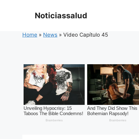
Skip
to
Noticiassalud
content
Home
»
News
»
Video Capítulo 45