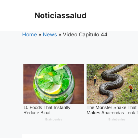
Skip
to
Noticiassalud
content
Home
»
News
»
Video Capítulo 44