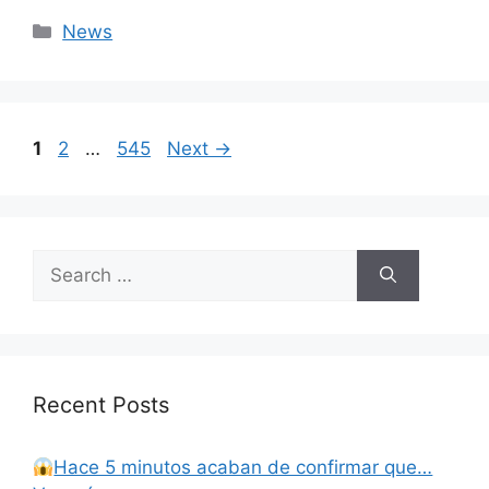
Categories
News
Page
Page
Page
1
2
…
545
Next
→
Search
for:
Recent Posts
Hace 5 minutos acaban de confirmar que…