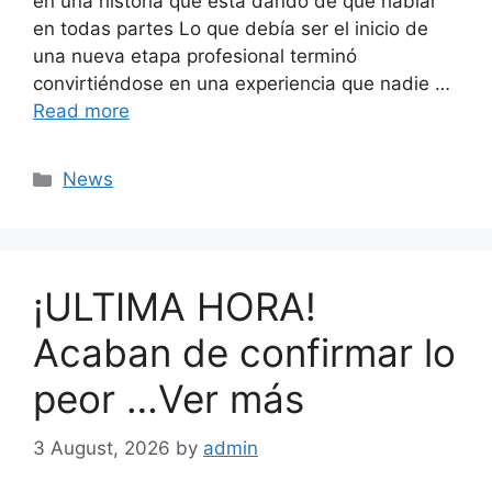
en una historia que está dando de qué hablar
en todas partes Lo que debía ser el inicio de
una nueva etapa profesional terminó
convirtiéndose en una experiencia que nadie …
Read more
Categories
News
¡ULTIMA HORA!
Acaban de confirmar lo
peor …Ver más
3 August, 2026
by
admin