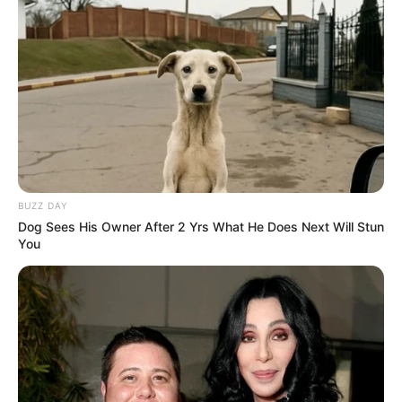
sigue siendo la reina absoluta. La
atmósfera aquí afuera en las
plataformas está tan densa que
verdaderamente se puede cortar
con un cuchillo de la pura
expectación por saber la verdad
oculta”
, relató con profunda
consternación un reconocido
BUZZ DAY
Dog Sees His Owner After 2 Yrs What He Does Next Will Stun
crítico de televisión desde el
You
anonimato estratégico.
Ante el brutal impacto del posteo, los altos
mandos de su equipo de relaciones públicas
intentan canalizar la ola de interacciones a
contrarreloj bajo un estricto recelo legal,