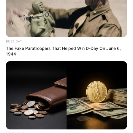
de TikTok, los muros informativos de Facebook
y los hilos de discusión en X en cuestión de un
parpadear. A plena luz del día, el entorno
residencial y los círculos más cercanos a la
intérprete de “Amor a la Mexicana” en el
BUZZ DAY
perímetro urbano se convirtieron en el epicentro
The Fake Paratroopers That Helped Win D-Day On June 6,
de un debate masivo, donde periodistas de
1944
espectáculos y peritos de la cultura pop
rompieron el silencio para desglosar el impacto
de sus palabras.