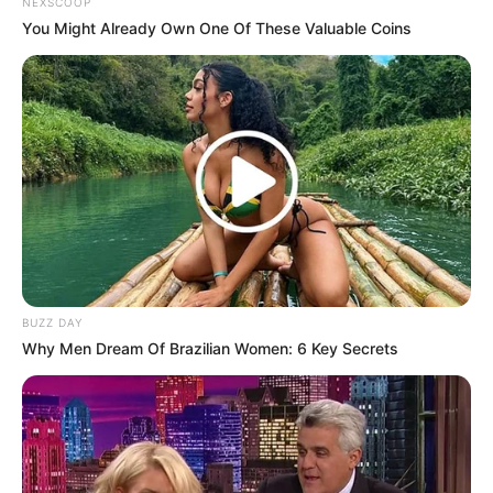
NEXSCOOP
You Might Already Own One Of These Valuable Coins
BUZZ DAY
Why Men Dream Of Brazilian Women: 6 Key Secrets