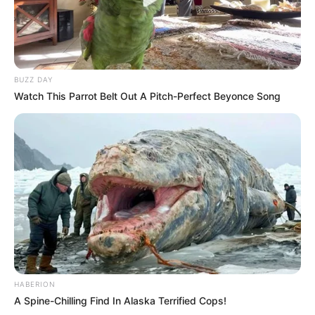
BUZZ DAY
Watch This Parrot Belt Out A Pitch-Perfect Beyonce Song
HABERION
A Spine-Chilling Find In Alaska Terrified Cops!