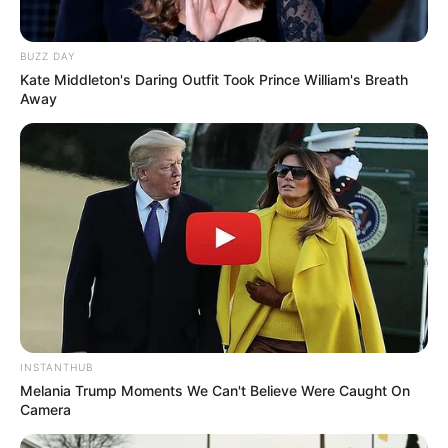
BUZZ DAY
Kate Middleton's Daring Outfit Took Prince William's Breath
Away
“Todo pasó en un abrir y cerrar de
ojos, ver la enorme velocidad con
la que se esparció la noticia nos
dejó congelados a todos en la
comunidad internacional. Notar la
astucia con la que maneja su
INSTANTHUB
imagen y la intriga terrible que
Melania Trump Moments We Can't Believe Were Caught On
desgarra el alma de sus
Camera
seguidores te demuestra por qué