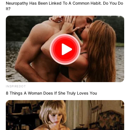
Neuropathy Has Been Linked To A Common Habit. Do You Do
It?
INSPIREDOT
8 Things A Woman Does If She Truly Loves You