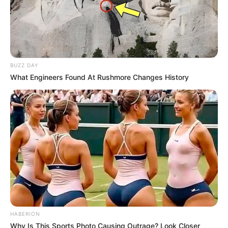
BUZZ DAY
What Engineers Found At Rushmore Changes History
HABERION
Why Is This Sports Photo Causing Outrage? Look Closer