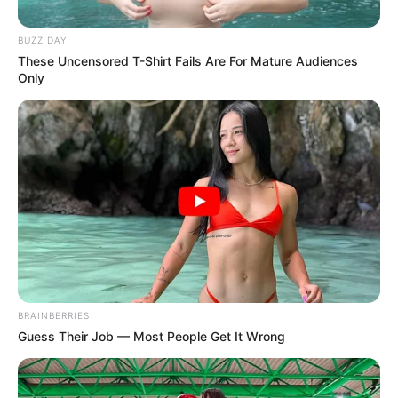
BUZZ DAY
These Uncensored T-Shirt Fails Are For Mature Audiences
Only
BRAINBERRIES
Guess Their Job — Most People Get It Wrong