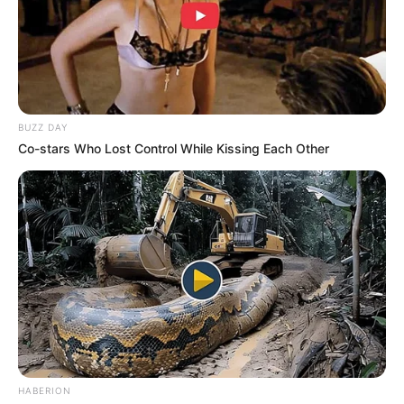
BUZZ DAY
Co-stars Who Lost Control While Kissing Each Other
¡BOMBAZO EN EL POP!
Thalía sorprende a
todos con una
revelación inédita que
paraliza por completo
el mundo del
espectáculo
HABERION