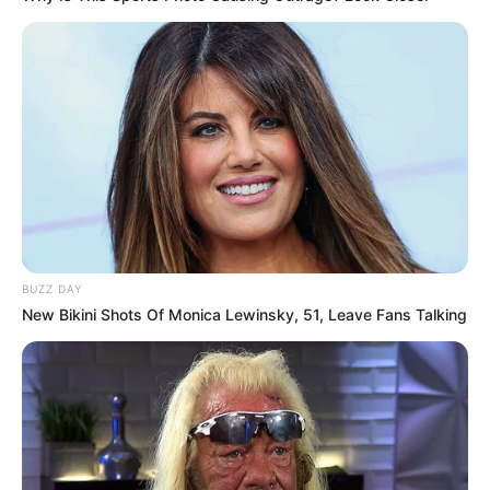
BUZZ DAY
New Bikini Shots Of Monica Lewinsky, 51, Leave Fans Talking
Tarjetas de Crédito Premium: El Nuevo
Símbolo del Poder Financiero en 2026
Las tarjetas de crédito premium se han
convertido en mucho más que una herramienta
de pago. En 2026, representan exclusividad,
acceso privilegiado y un estilo de vida de alto