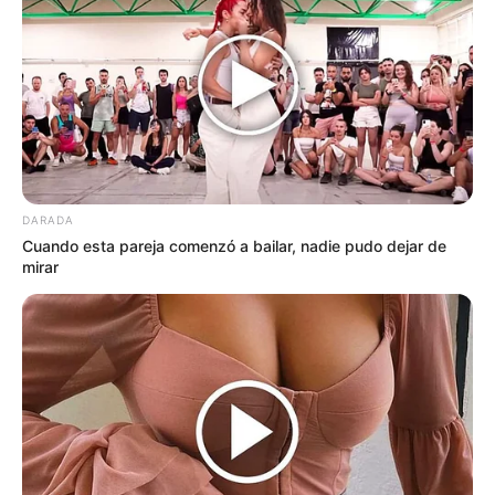
Thalía sorprende a
todos con una…Ver
más
26 May, 2026
by
admin
DARADA
Cuando esta pareja comenzó a bailar, nadie pudo dejar de
Thalía sorprende a
mirar
todos con una…Ver
más