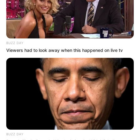
BUZZ DAY
Viewers had to look away when this happened on live tv
BUZZ DAY