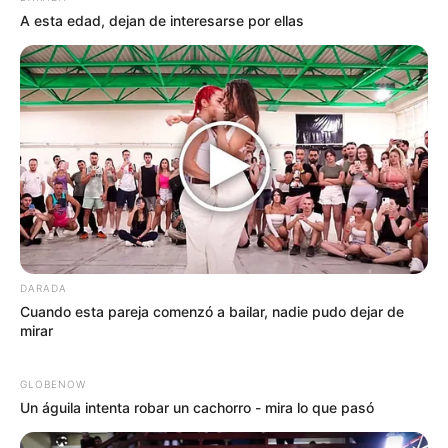
de pago. En 2026, representan exclusividad,
A esta edad, dejan de interesarse por ellas
acceso privilegiado y un estilo de vida de alto
nivel. Bancos y fintechs compiten ferozmente
para atraer a clientes con altos ingresos
mediante beneficios cada vez más lujosos y
personalizados.
DARADA
Cuando esta pareja comenzó a bailar, nadie pudo dejar de
mirar
GLOBENOW
Un águila intenta robar un cachorro - mira lo que pasó
Actualmente, las tarjetas premium ofrecen