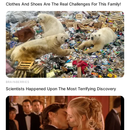
Clothes And Shoes Are The Real Challenges For This Family!
La impactante postal del arresto comenzó a
correr como auténtica pólvora digital, saturando
por completo las tendencias de TikTok, los
muros informativos de Facebook y los hilos de
discusión sobre seguridad en X en cuestión de
un parpadear. A plena luz del día, el entorno
residencial urbano donde la sospechosa
operaba su última jugada se convirtió en el
epicentro de un despliegue operativo masivo,
donde múltiples patrullas oficiales de la policía
BRAINBERRIES
municipal y estatal irrumpieron quemando llanta
Scientists Happened Upon The Most Terrifying Discovery
con las torretas encendidas a todo lo que dan
para sitiar por completo el perímetro y evitar
cualquier intento de fuga.