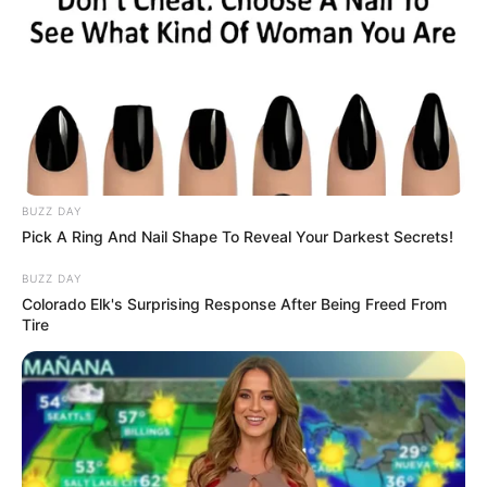
BUZZ DAY
Pick A Ring And Nail Shape To Reveal Your Darkest Secrets!
BUZZ DAY
Colorado Elk's Surprising Response After Being Freed From
Tire
“Todo pasó en un abrir y cerrar de
ojos, el estruendoso rugido de las
sirenas rompió la calma de la
colonia de una manera espantosa