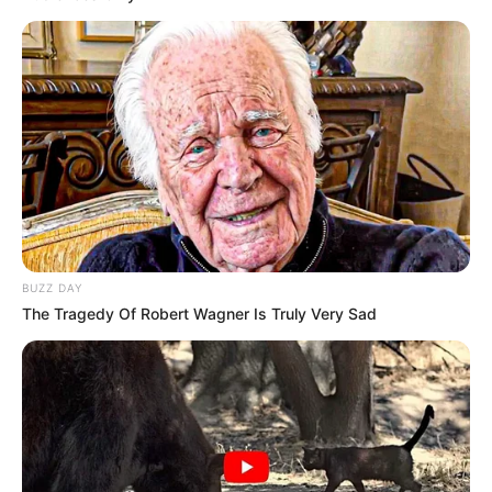
En una economía cada vez más digitalizada, las
tarjetas premium ya no solo reflejan capacidad
económica, sino también acceso a un
ecosistema financiero diseñado para
consumidores de alto perfil.
BUZZ DAY
The Tragedy Of Robert Wagner Is Truly Very Sad