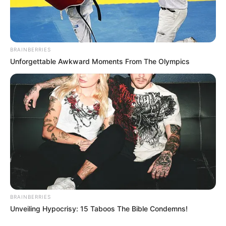
BRAINBERRIES
Unforgettable Awkward Moments From The Olympics
¡CAYÓ EN LA
TRAMPA! Atrapan a la
más astuta estafadora
de hombres tras un
operativo que destapa
BRAINBERRIES
su red de engaños
Unveiling Hypocrisy: 15 Taboos The Bible Condemns!