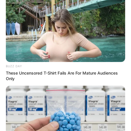
incluir cuotas anuales elevadas y tasas de
interés importantes si no se manejan
correctamente.
BUZZ DAY
These Uncensored T-Shirt Fails Are For Mature Audiences
Only