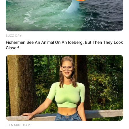
BUZZ DAY
Fishermen See An Animal On An Iceberg, But Then They Look
Closer!
LILMARIO GAME