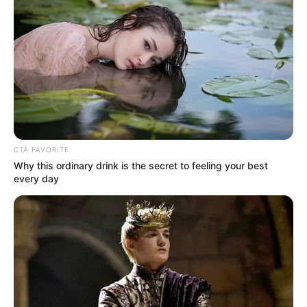
Atrapan
estafadOra de
hom…ver más
26 May, 2026
by
admin
CTA FAVORITE
Why this ordinary drink is the secret to feeling your best
every day
Atrapan
estafadOra de
hom…ver más