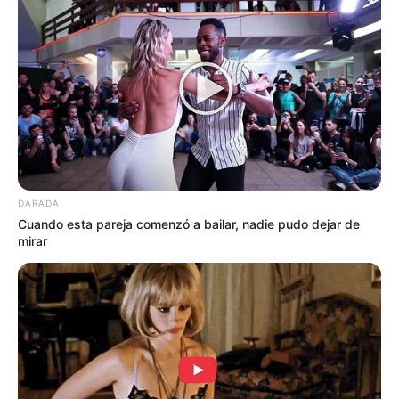
ventajas como acceso ilimitado a salas VIP en
aeropuertos, seguros de viaje internacionales,
cashback elevado, programas de puntos
flexibles y experiencias exclusivas en hoteles y
restaurantes de lujo.
Entre las más destacadas del mercado se
encuentran las tarjetas Platinum y Black de
American Express, Visa Infinite y Mastercard
DARADA
World Elite, dirigidas especialmente a
Cuando esta pareja comenzó a bailar, nadie pudo dejar de
empresarios, inversionistas y viajeros
mirar
frecuentes. Algunas incluso incluyen asistentes
personales, protección de compras y acceso
preferencial a eventos privados.
El crecimiento del sector financiero digital
también está transformando este mercado.
Nuevas empresas fintech han comenzado a