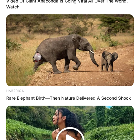
Video Of Giant Anaconda Is Going Viral All Over The World.
Watch
HABERION
Rare Elephant Birth—Then Nature Delivered A Second Shock