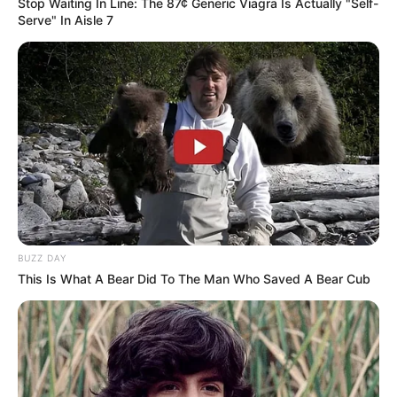
Stop Waiting In Line: The 87¢ Generic Viagra Is Actually "Self-
Serve" In Aisle 7
BUZZ DAY
This Is What A Bear Did To The Man Who Saved A Bear Cub