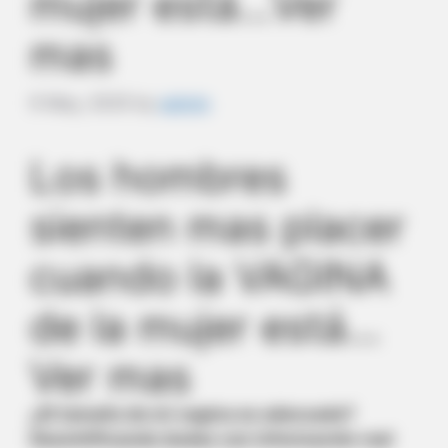
mujer está…Ver
mas
9 May, 2025
by
admin
Los hombres
sienten mas placer
cuando la VAGINA
de la mujer está…
Ver mas
¿El tamaño de mi vagina es adecuado?
Desmitificando dudas con información real