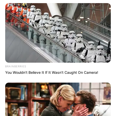
BRAINBERRIES
You Wouldn't Believe It If It Wasn't Caught On Camera!
Por tanto, no existe un “tamaño ideal” o
“correcto”. Cada mujer es única y su cuerpo
responde de manera diferente.