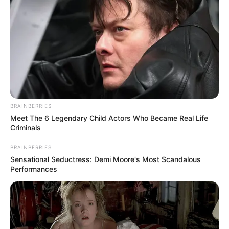
Tu cuerpo no necesita ser comparado ni
corregido. Solo necesita ser escuchado y
valorado.
La verdadera normalidad está en la diversidad.
Y en el caso de la vagina, esa diversidad es
completamente natural, hermosa y funcional.
BRAINBERRIES
Meet The 6 Legendary Child Actors Who Became Real Life
Criminals
BRAINBERRIES
Sensational Seductress: Demi Moore's Most Scandalous
Performances