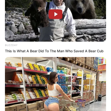
BUZZDAY
This Is What A Bear Did To The Man Who Saved A Bear Cub