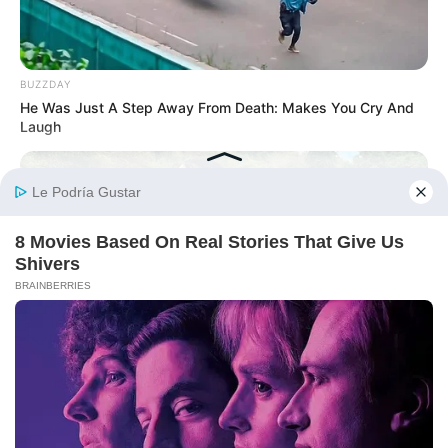
BUZZDAY
He Was Just A Step Away From Death: Makes You Cry And
Laugh
BUZZ DAY
Why Men Dream Of Brazilian Women: 6 Key Secrets