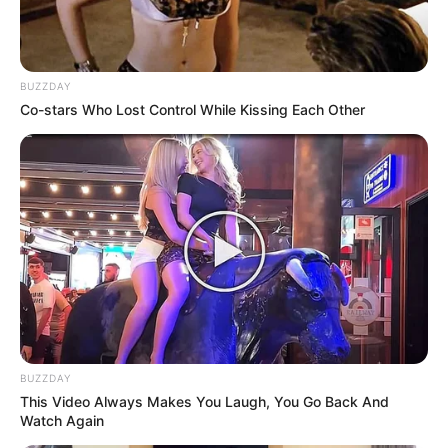
BUZZDAY
Co-stars Who Lost Control While Kissing Each Other
BUZZDAY
This Video Always Makes You Laugh, You Go Back And
Watch Again