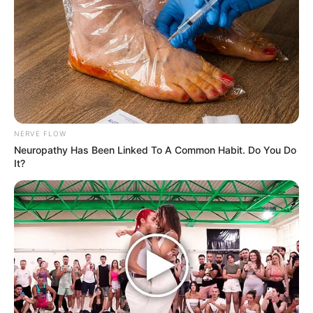
NERVE FLOW
Neuropathy Has Been Linked To A Common Habit. Do You Do
It?