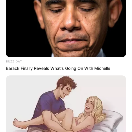
El impacto en redes y
BUZZ DAY
medios
Barack Finally Reveals What's Going On With Michelle
Desde que se difundió la noticia, el nombre
de
Lia Thomas
ha vuelto a dominar las
tendencias en
Twitter, Facebook e Instagram
.
Las reacciones han sido mixtas: mientras miles
de usuarios celebran la decisión como una
“victoria por la equidad”, otros la consideran una
regresión peligrosa en los derechos de las