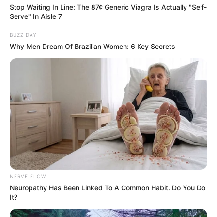
Stop Waiting In Line: The 87¢ Generic Viagra Is Actually "Self-
Serve" In Aisle 7
BUZZ DAY
Why Men Dream Of Brazilian Women: 6 Key Secrets
NERVE FLOW
Neuropathy Has Been Linked To A Common Habit. Do You Do
It?