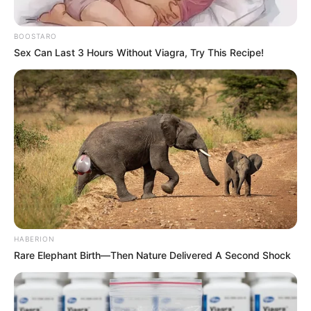
personas trans.
BOOSTARO
En Facebook, donde el tema ha generado
Sex Can Last 3 Hours Without Viagra, Try This Recipe!
debates encendidos, publicaciones con
titulares como
“¡Justicia para las mujeres
deportistas!”
y
“Riley Gaines recupera lo que
siempre fue suyo”
han alcanzado millones de
interacciones en menos de 24 horas.
Influencers, periodistas deportivos y figuras
políticas no han tardado en posicionarse,
amplificando aún más el alcance mediático de
este acontecimiento.
HABERION
Rare Elephant Birth—Then Nature Delivered A Second Shock