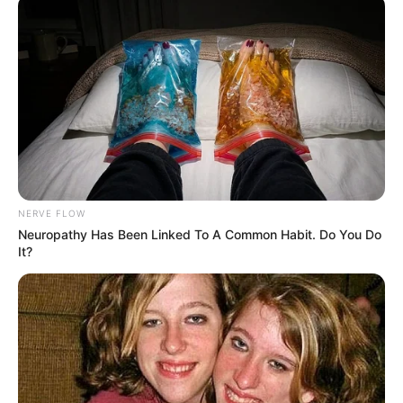
NERVE FLOW
Neuropathy Has Been Linked To A Common Habit. Do You Do
It?
Desde el anuncio, ha recibido múltiples
muestras de apoyo, incluso se rumorea que
podría ser invitada al Congreso para discutir
políticas de equidad en el deporte.
¿Qué sigue para Lia