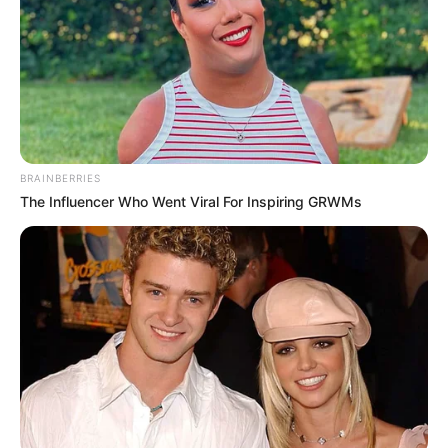
como “histórica” por muchos, pero también ha
reavivado un debate que polariza tanto dentro
como fuera de las piscinas.
BRAINBERRIES
The Influencer Who Went Viral For Inspiring GRWMs