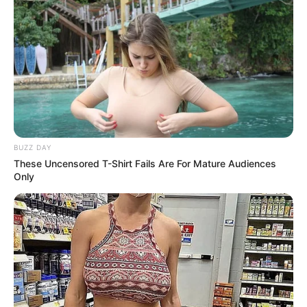
BUZZ DAY
These Uncensored T-Shirt Fails Are For Mature Audiences
Only