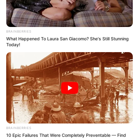
las competencias femeninas. Gaines no solo
recuperará sus medallas, sino también el
reconocimiento como campeona legítima en las
pruebas donde compartió podio con Lia.
BRAINBERRIES
What Happened To Laura San Giacomo? She's Still Stunning
Today!
BRAINBERRIES
10 Epic Failures That Were Completely Preventable — Find