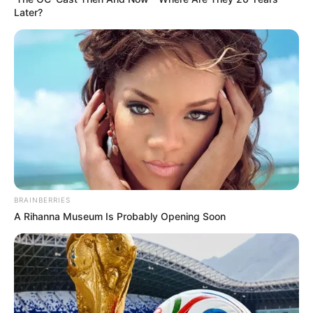
Later?
“Todo pasó en un abrir y cerrar de
ojos, el momento exacto en que los
especialistas realizaron la primera
revisión de rutina en la sala de
operaciones nos congeló la sangre
de la pura intriga a todos los
presentes. Ver la fuerza vital de la
BRAINBERRIES
madre a sus 58 años y notar las
A Rihanna Museum Is Probably Opening Soon
características únicas de los
pequeños te deja con una
impotencia emocional que
desgarra el alma por completo de