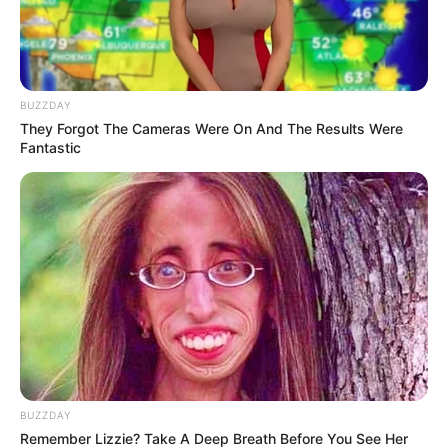
BUZZDAY
They Forgot The Cameras Were On And The Results Were
Fantastic
En una economía cada vez más digitalizada, las
tarjetas premium ya no solo reflejan capacidad
económica, sino también acceso a un
ecosistema financiero diseñado para
consumidores de alto perfil.
BUZZDAY
Remember Lizzie? Take A Deep Breath Before You See Her