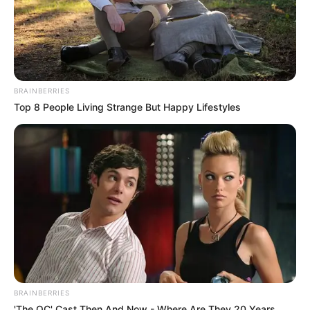
BRAINBERRIES
Top 8 People Living Strange But Happy Lifestyles
BRAINBERRIES
'The OC' Cast Then And Now - Where Are They 20 Years