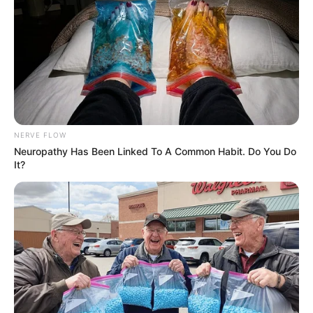
NERVE FLOW
Neuropathy Has Been Linked To A Common Habit. Do You Do
It?