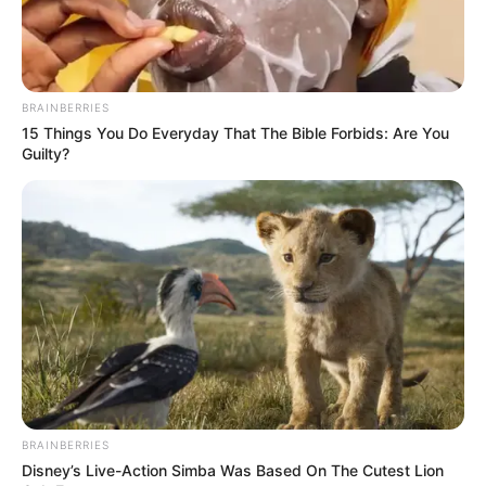
La impactante e histórica postal de este
nacimiento comenzó a correr como auténtica
pólvora en internet, saturando de inmediato las
tendencias más calientes de TikTok, los muros
BRAINBERRIES
informativos de Facebook y los hilos de
15 Things You Do Everyday That The Bible Forbids: Are You
discusión científica en X en cuestión de un
Guilty?
parpadear. A plena luz del día, el cuerpo
médico de ginecobstetricia y peritos en
neonatología rompieron el hermetismo
tradicional de las bitácoras hospitalarias para
dar a conocer los desgarradores y
sorprendentes patrones biológicos de los recién
nacidos en el entorno residencial.
BRAINBERRIES
Disney’s Live-Action Simba Was Based On The Cutest Lion