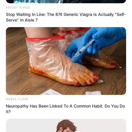
dominando el sector, aunque nuevas
FRIDAY PLANS
compañías buscan ganar terreno con
Stop Waiting In Line: The 87¢ Generic Viagra Is Actually "Self-
Serve" In Aisle 7
propuestas más modernas y exclusivas.
Sin embargo, expertos recomiendan utilizar
estas tarjetas con responsabilidad. Aunque
ofrecen enormes beneficios, también suelen
incluir cuotas anuales elevadas y tasas de
interés importantes si no se manejan
correctamente.
NERVE FLOW
Neuropathy Has Been Linked To A Common Habit. Do You Do
It?