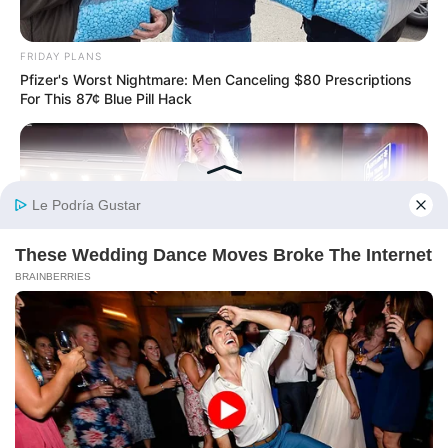
FRIDAY PLANS
Pfizer's Worst Nightmare: Men Canceling $80 Prescriptions
For This 87¢ Blue Pill Hack
BUZZDAY
This Video Always Makes You Laugh, You Go Back And
Watch Again