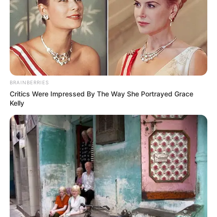
críticas masivas, el misterio sobre el veredicto
clínico se mantiene bajo total expectativa.
¡Mantente conectado para recibir minuto a
minuto la actualización en vivo de esta bomba
informativa en pleno desarrollo!
BRAINBERRIES
Critics Were Impressed By The Way She Portrayed Grace
Kelly