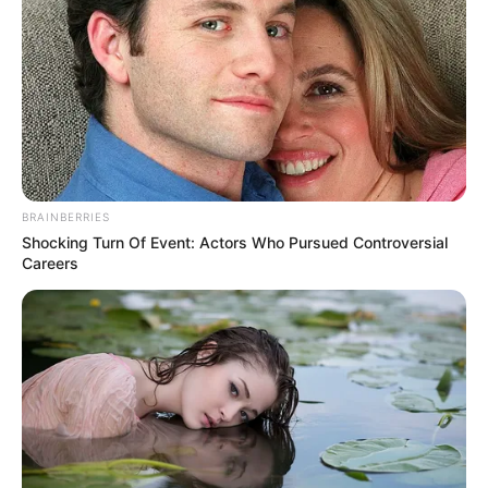
BRAINBERRIES
Esta es la
Shocking Turn Of Event: Actors Who Pursued Controversial
Careers
enfermedad
silenciosa que se
desencadena al
entrar en contacto