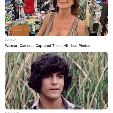
compañías buscan ganar terreno con
propuestas más modernas y exclusivas.
Sin embargo, expertos recomiendan utilizar
estas tarjetas con responsabilidad. Aunque
ofrecen enormes beneficios, también suelen
BUZZDAY
incluir cuotas anuales elevadas y tasas de
Walmart Cameras Captured These Hilarious Photos
interés importantes si no se manejan
correctamente.