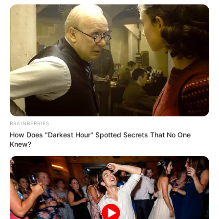
¡ALERTA SANITARIA!
BRAINBERRIES
How Does "Darkest Hour" Spotted Secrets That No One
Esta es la enfermedad
Knew?
silenciosa que se
desencadena al entrar
en contacto con este