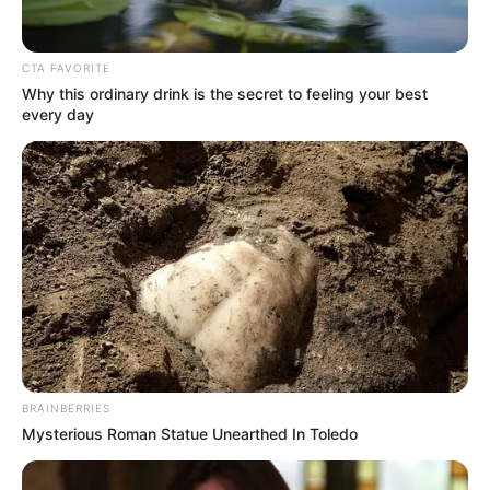
con… Ver más
CTA FAVORITE
26 May, 2026
by
admin
Why this ordinary drink is the secret to feeling your best
every day
Esta es la
enfermedad
silenciosa que se
desencadena al
entrar en contacto
BRAINBERRIES
con… Ver más
Mysterious Roman Statue Unearthed In Toledo