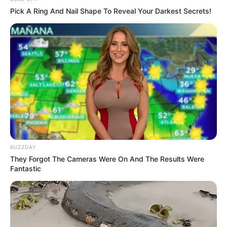
En una economía cada vez más digitalizada, las
Pick A Ring And Nail Shape To Reveal Your Darkest Secrets!
tarjetas premium ya no solo reflejan capacidad
económica, sino también acceso a un
ecosistema financiero diseñado para
consumidores de alto perfil.
BUZZDAY
They Forgot The Cameras Were On And The Results Were
Fantastic