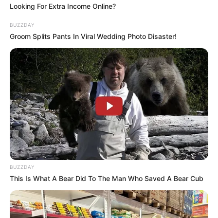
Looking For Extra Income Online?
BUZZDAY
Groom Splits Pants In Viral Wedding Photo Disaster!
BUZZDAY
This Is What A Bear Did To The Man Who Saved A Bear Cub