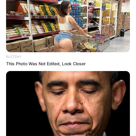
BUZZDAY
This Photo Was Not Edited, Look Closer
“Todo pasó en un abrir y cerrar de
ojos, ver cómo un factor ambiental
o un producto de uso cotidiano
puede detonar un padecimiento