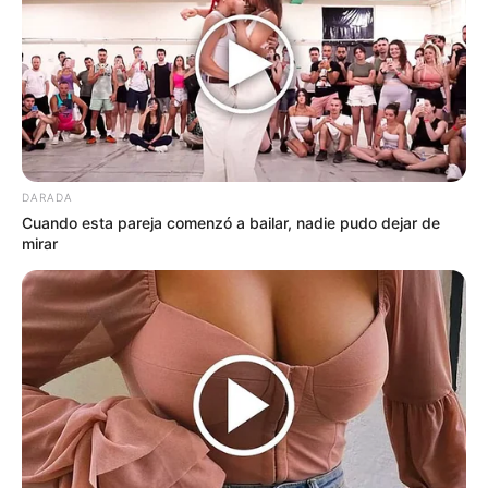
Tarjetas de Crédito Premium: El Nuevo
Símbolo del Poder Financiero en 2026
Las tarjetas de crédito premium se han
convertido en mucho más que una herramienta
de pago. En 2026, representan exclusividad,
DARADA
acceso privilegiado y un estilo de vida de alto
Cuando esta pareja comenzó a bailar, nadie pudo dejar de
nivel. Bancos y fintechs compiten ferozmente
mirar
para atraer a clientes con altos ingresos
mediante beneficios cada vez más lujosos y
personalizados.