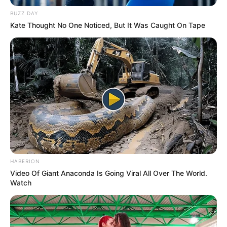
BUZZ DAY
Kate Thought No One Noticed, But It Was Caught On Tape
HABERION
Video Of Giant Anaconda Is Going Viral All Over The World.
Watch