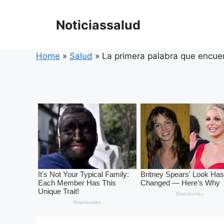
Skip
to
Noticiassalud
content
Home
»
Salud
»
La primera palabra que encuen