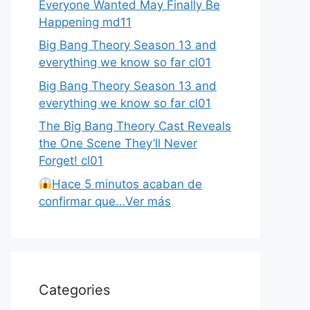
Everyone Wanted May Finally Be
Happening md11
Big Bang Theory Season 13 and
everything we know so far cl01
Big Bang Theory Season 13 and
everything we know so far cl01
The Big Bang Theory Cast Reveals
the One Scene They’ll Never
Forget! cl01
Hace 5 minutos acaban de
confirmar que…Ver más
Categories