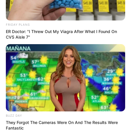
FRIDAY PLANS
ER Doctor: "I Threw Out My Viagra After What I Found On
CVS Aisle 7"
BUZZ DAY
They Forgot The Cameras Were On And The Results Were
Fantastic