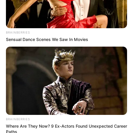
BRAINBERRIES
Sensual Dance Scenes We Saw In Movies
BRAINBERRIES
Where Are They Now? 9 Ex-Actors Found Unexpected Career
Paths