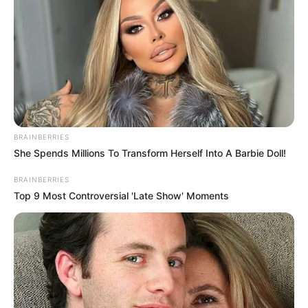
Conoce a una de
las plantas más
peligrosas del
BRAINBERRIES
She Spends Millions To Transform Herself Into A Barbie Doll!
mundo: la cicuta
BRAINBERRIES
Top 9 Most Controversial 'Late Show' Moments
19 March, 2025
by
admin
Conoce a una de
las plantas más