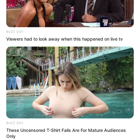
BUZZ DAY
Viewers had to look away when this happened on live tv
BUZZ DAY
These Uncensored T-Shirt Fails Are For Mature Audiences
Only