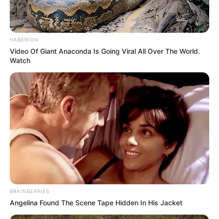
Se estima que una dosis de tan solo 6 a 8
gramos de la planta fresca puede resultar
mortal para un adulto. Dado que la cicuta
HABERION
puede confundirse con hierbas comestibles
Video Of Giant Anaconda Is Going Viral All Over The World.
Watch
como el perejil o el cilantro, es fundamental
saber reconocerla para evitar intoxicaciones
accidentales.
BRAINBERRIES
Angelina Found The Scene Tape Hidden In His Jacket