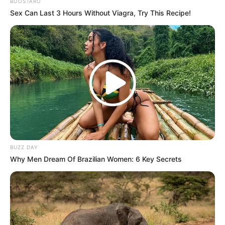
BOOSTARO
Sex Can Last 3 Hours Without Viagra, Try This Recipe!
Diversos estudios de laboratorio y en animales
han mostrado que la guanábana contiene
BUZZ DAY
compuestos fitoquímicos con propiedades
Why Men Dream Of Brazilian Women: 6 Key Secrets
anticancerígenas y efectos citotóxicos, lo que
sugiere que podría reducir el crecimiento de
células cancerosas en diversos tipos de cáncer
como el de mama, próstata, colorrectal y
páncreas. No obstante, la ausencia de