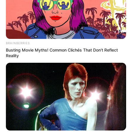
recomienda que cualquier persona interesada
en utilizar la guanábana como parte de su
tratamiento consulte a su proveedor de
atención médica y no sustituya las terapias
convencionales aprobadas.
BRAINBERRIES
Busting Movie Myths! Common Clichés That Don't Reflect
Reality