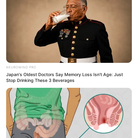
La guanábana y el
cáncer: ¿Remedio
natural o mito sin
NEUROMIND PRO
Japan's Oldest Doctors Say Memory Loss Isn't Age: Just
confirmar?
Stop Drinking These 3 Beverages
18 March, 2025
by
admin
La guanábana y el
cáncer: ¿Remedio