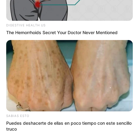
natural o mito sin
confirmar?
DIGESTIVE HEALTH US
The Hemorrhoids Secret Your Doctor Never Mentioned
La guanábana, también conocida como Annona
muricata, es una fruta tropical que se encuentra
en diversas regiones del mundo y se ha
popularizado por sus supuestos beneficios
medicinales, entre ellos la lucha contra distintos
tipos de cáncer. Sin embargo, la evidencia
científica para sustentar estos beneficios en
humanos aún es limitada.
SABIAS ESTO
Puedes deshacerte de ellas en poco tiempo con este sencillo
truco