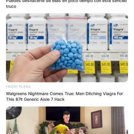
Puedes deshacerte de ellas en poco tiempo con este sencillo
truco
FRIDAY PLANS
Walgreens Nightmare Comes True: Men Ditching Viagra For
This 87¢ Generic Aisle 7 Hack
4 rábanos
1 trozo de jengibre
4 cucharadas de miel
El zumo de 4 limones