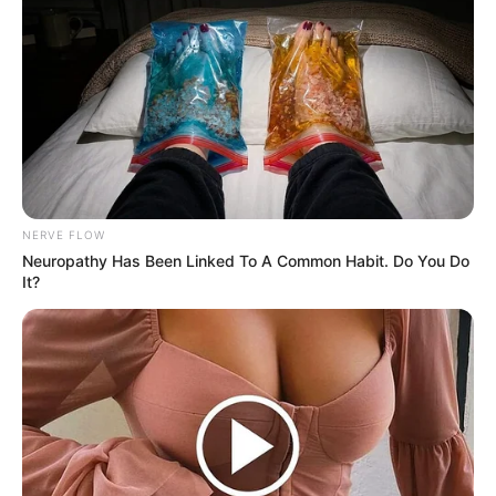
NERVE FLOW
Neuropathy Has Been Linked To A Common Habit. Do You Do
It?