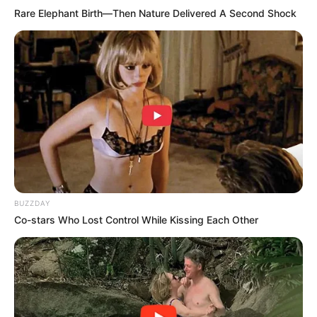
tratamiento bebiendo la cantidad de agua
Rare Elephant Birth—Then Nature Delivered A Second Shock
recomendada por tu médico, ya que la
hidratación es clave para potenciar sus efectos.
BUZZDAY
Co-stars Who Lost Control While Kissing Each Other
Nota importante:
Aunque este remedio casero es natural y
beneficioso, siempre es recomendable
consultar con un profesional de la salud antes