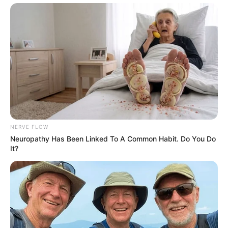
NERVE FLOW
Neuropathy Has Been Linked To A Common Habit. Do You Do
It?