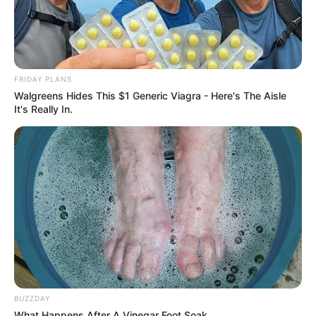
FRIDAY PLANS
Walgreens Hides This $1 Generic Viagra - Here's The Aisle
It's Really In.
BUZZDAY
What Happens After A Vinegar Foot Soak