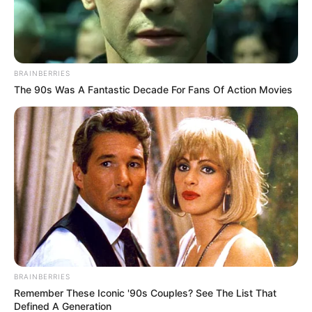
«Combate los
problemas de
BRAINBERRIES
The 90s Was A Fantastic Decade For Fans Of Action Movies
tiroides de forma
natural: la
poderosa mezcla
de rábanos,
jengibre y miel»
BRAINBERRIES
El rábano: un aliado natural para la salud y la
Remember These Iconic '90s Couples? See The List That
Defined A Generation
tiroides