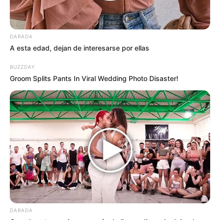
DARADA
A esta edad, dejan de interesarse por ellas
BUZZDAY
Groom Splits Pants In Viral Wedding Photo Disaster!
Si enfrentas problemas relacionados con la
tiroides, el colesterol o la digestión, este
artículo es para ti. A continuación, te
enseñaremos a preparar un remedio natural
DARADA