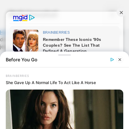
Skip
to
Noticiassalud
Menu
content
Home
»
Salud
»
«Combate los problemas de tiroides
de forma natural: la poderosa mezcla de rábanos,
jengibre y miel»
Before You Go
BRAINBERRIES
She Gave Up A Normal Life To Act Like A Horse