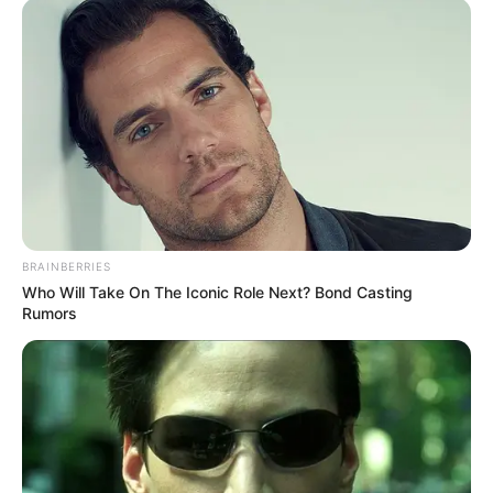
«Combate los
problemas de
tiroides de forma
natural: la
BRAINBERRIES
Who Will Take On The Iconic Role Next? Bond Casting
poderosa mezcla
Rumors
de rábanos,
jengibre y miel»
18 March, 2025
by
admin