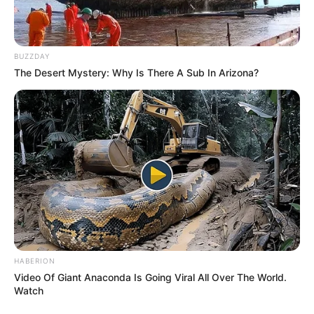
BUZZDAY
The Desert Mystery: Why Is There A Sub In Arizona?
HABERION
Video Of Giant Anaconda Is Going Viral All Over The World.
Watch