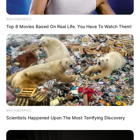
facilita la eliminación de grasas acumuladas en
el organismo. Además, contribuye a la
BRAINBERRIES
desintoxicación del cuerpo, apoya el
Top 8 Movies Based On Real Life. You Have To Watch Them!
funcionamiento de la vesícula biliar y, lo que es
más importante, favorece la salud de la
glándula tiroides.
BRAINBERRIES
Scientists Happened Upon The Most Terrifying Discovery