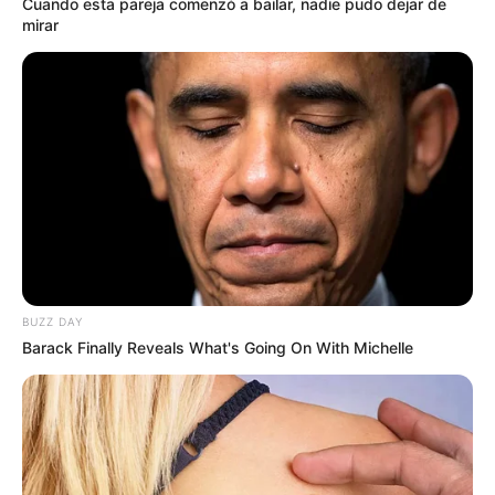
Cuando esta pareja comenzó a bailar, nadie pudo dejar de
utilizando rábanos, jengibre y miel, ingredientes
mirar
que, combinados, potencian sus beneficios
para ofrecer resultados eficaces.
Ingredientes necesarios:
BUZZ DAY
Barack Finally Reveals What's Going On With Michelle