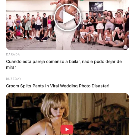
Ya empezó el
conflicto. Madre de
DARADA
Cuando esta pareja comenzó a bailar, nadie pudo dejar de
mirar
la hija menor de
BUZZDAY
Rubby le respondió
Groom Splits Pants In Viral Wedding Photo Disaster!
contundente a la
hija mayor
ts.dhung.