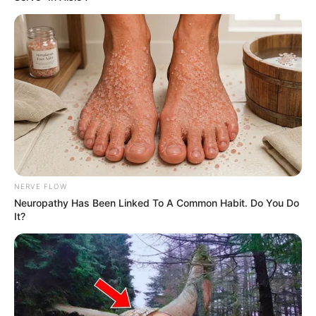
NERVE FLOW
Neuropathy Has Been Linked To A Common Habit. Do You Do
It?