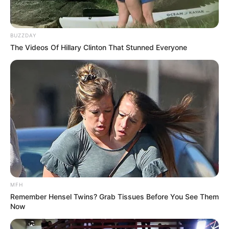
BUZZDAY
The Videos Of Hillary Clinton That Stunned Everyone
MFH
Remember Hensel Twins? Grab Tissues Before You See Them
Now