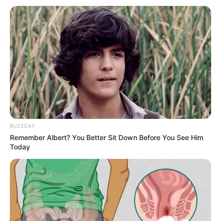
BUZZDAY
Un conflicto ha salido a la luz entre dos figuras
Remember Albert? You Better Sit Down Before You See Him
clave de su entorno personal: su hija
Today
mayor,
Sulinca Pérez
, y
Michelle Reinoso
,
madre de su hija menor, Ana.
Las declaraciones y reacciones de ambas han
provocado un debate intenso en redes sociales
y medios de comunicación, poniendo en