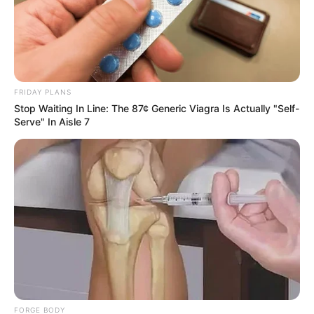
FRIDAY PLANS
Stop Waiting In Line: The 87¢ Generic Viagra Is Actually "Self-
Serve" In Aisle 7
Todo comenzó a raíz de un incidente ocurrido
en una discoteca, que rápidamente trascendió
al ámbito público.
FORGE BODY