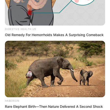
evidencia la fragilidad y complejidad de las
relaciones familiares tras la pérdida de un ser
querido.
DIGESTIVE HEALTH US
Old Remedy For Hemorrhoids Makes A Surprising Comeback
HABERION
Rare Elephant Birth—Then Nature Delivered A Second Shock