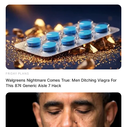
El reconocido cantante dominicano Rubby
Pérez, recordado por su inconfundible voz y
su legado en la música, ha dejado tras su
fallecimiento no solo un vacío en sus
fanáticos, sino también una complicada
situación familiar que ha capturado la
atención del público.
FRIDAY PLANS
Walgreens Nightmare Comes True: Men Ditching Viagra For
This 87¢ Generic Aisle 7 Hack