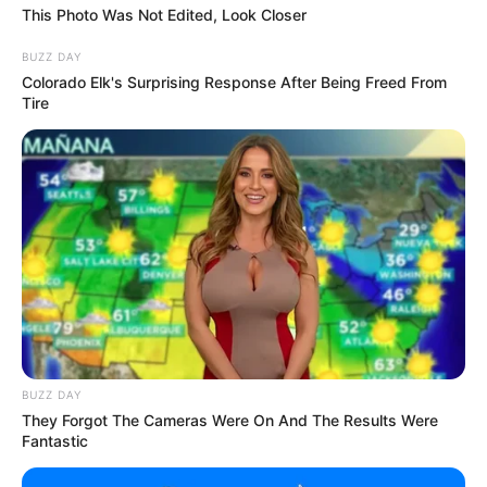
Acusó a Michelle de haber causado un
This Photo Was Not Edited, Look Closer
profundo daño a su familia, afectando tanto su
relación con Rubby Pérez como la salud
BUZZ DAY
Colorado Elk's Surprising Response After Being Freed From
emocional de su madre,
Inés Lizardo
, quien
Tire
falleció hace dos años.
Sulinca aseguró que Michelle fue una figura
tóxica dentro del círculo familiar, y que muchos
de los problemas que vivieron se originaron con
su presencia.
BUZZ DAY
They Forgot The Cameras Were On And The Results Were
Fantastic