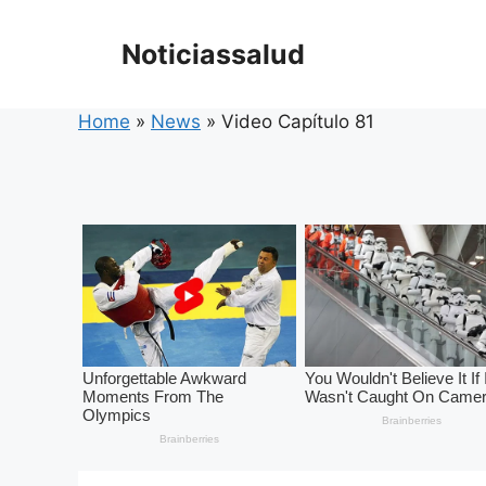
Skip
to
Noticiassalud
content
Home
»
News
»
Video Capítulo 81