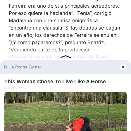
Ferreira era uno de sus principales acreedores.
Por eso quiere la hacienda”. “Tenía”, corrigió
Madalena con una sonrisa enigmática.
“Encontré una cláusula. Si las deudas se pagan
en un año, los derechos de Ferreira se anulan”.
“¿Y cómo pagaremos?”, preguntó Beatriz.
“Vendiendo parte de la producción
directamente a los comerciantes del litoral”,
explicó Catarina. “Cortando a los intermediarios
que mi padre usaba”. “Eso generará más
enemigos”, advirtió Tomé. “Ya tenemos
enemigos”, dijo Madalena. “La diferencia es que
ahora sabemos quiénes son”.
Tomé, mirando a las tres hermanas trabajando
juntas, comprendió que se había convertido en
parte de una familia que luchaba por su
supervivencia.