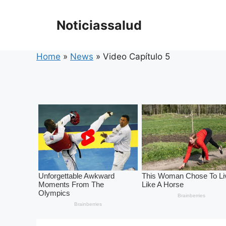
Skip
to
Noticiassalud
content
Home
»
News
»
Video Capítulo 5