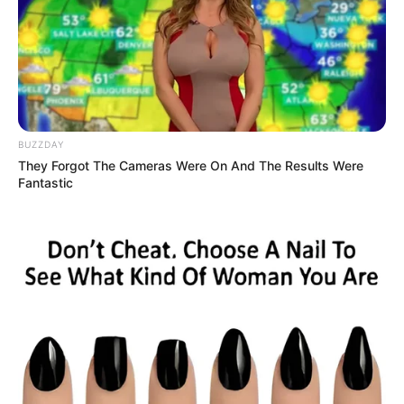
—Anda, vete a ocuparte de tus cosas, mocosa.
Luego tomó la mano de Marina y la condujo al
dormitorio principal, el mismo que había
compartido con mi madre por más de treinta
años. Le habíamos sugerido redecorarlo antes
BUZZDAY
de la boda, pero él se negó.
They Forgot The Cameras Were On And The Results Were
Fantastic
—Así como está, me da paz —respondió.
El grito que nos
despertó a
medianoche