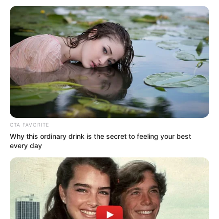
escuchamos un
grito extraño, y lo
que vi al entrar me
dejó sin palabras
CTA FAVORITE
Why this ordinary drink is the secret to feeling your best
every day