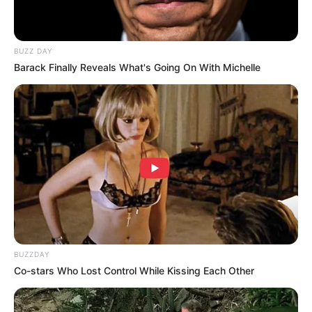
BUZZ DAY
Barack Finally Reveals What's Going On With Michelle
BUZZDAY
Co-stars Who Lost Control While Kissing Each Other