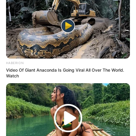
reducían al trabajo, la misa dominical y su
pequeño jardín en las afueras de Belo
Horizonte.
HABERION
Video Of Giant Anaconda Is Going Viral All Over The World.
Watch
Los familiares siempre insistían:
—Eduardo, todavía estás fuerte y sano. Nadie
debería vivir solo para siempre.