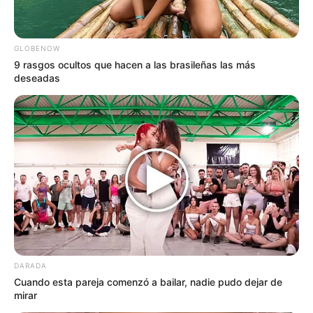
Él simplemente sonreía y decía con calma:
“Cuando mis hijas estén encaminadas,
GLOBENOW
pensaré en mí”.
9 rasgos ocultos que hacen a las brasileñas las más
deseadas
Y lo decía en serio.
La llamada que
cambió todo
DARADA
Cuando esta pareja comenzó a bailar, nadie pudo dejar de
mirar