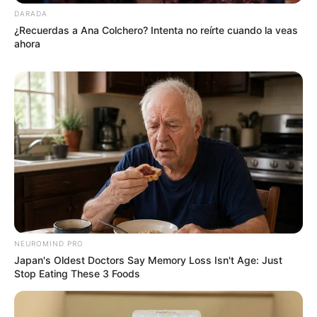
DARADA
El grito que nos heló la sangre aquella noche se
¿Recuerdas a Ana Colchero? Intenta no reírte cuando la veas
convirtió en una de las anécdotas más queridas
ahora
de nuestra familia. Una prueba de que el amor,
cuando llega, no importa si viene a los 20, a los
40 o a los 60… siempre merece ser celebrado.
NEUROMIND PRO
Japan's Oldest Doctors Say Memory Loss Isn't Age: Just
Stop Eating These 3 Foods