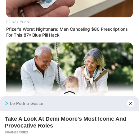
FRIDAY PLANS
Pfizer's Worst Nightmare: Men Canceling $80 Prescriptions
For This 87¢ Blue Pill Hack
JOINT CARE
Discover What May Be Influencing Your Joint Mobility