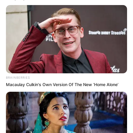
BRAINBERRIES
Macaulay Culkin's Own Version Of The New ‘Home Alone’
Video Capítulo 19
16 January, 2026
by
admin
Video Capítulo 19