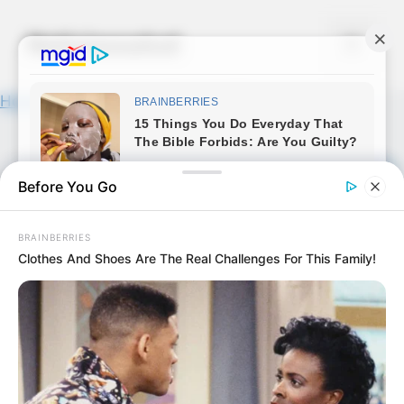
Skip
to
Noticiassalud
Menu
content
Home
»
News
»
Video Capítulo 19
Before You Go
BRAINBERRIES
Clothes And Shoes Are The Real Challenges For This Family!