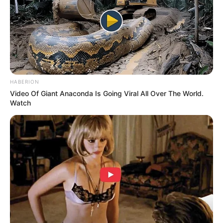
completamente solo. Nunca volvió a citas,
nunca intentó rehacer su vida. Sus días se
reducían al trabajo, la misa dominical y su
pequeño jardín en las afueras de Belo
Horizonte.
Los familiares siempre insistían:
HABERION
Video Of Giant Anaconda Is Going Viral All Over The World.
Watch