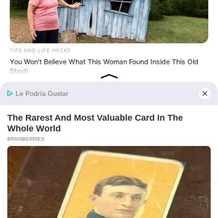
TIPS AND LIFE HACKS
You Won't Believe What This Woman Found Inside This Old
Shed!
BUZZ DAY
The Tragedy Of Robert Wagner Is Truly Very Sad