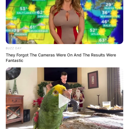
BUZZ DAY
They Forgot The Cameras Were On And The Results Were
Fantastic
Nadie imaginaba que en su noche de bodas
escucharíamos un grito aterrador que nos haría
correr por el pasillo, convencidos de que algo
terrible había ocurrido. Lo que vimos al abrir la
puerta… jamás lo olvidaremos.
Un hombre que