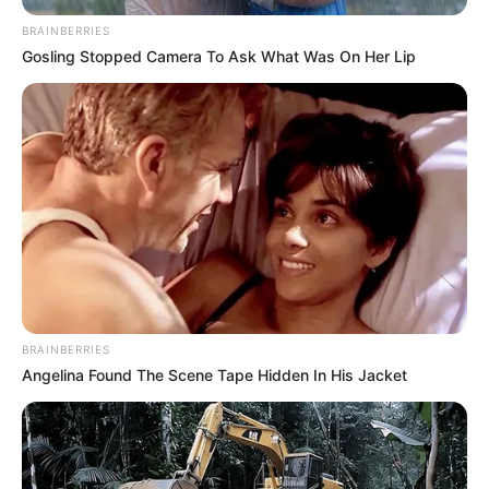
BRAINBERRIES
Gosling Stopped Camera To Ask What Was On Her Lip
BRAINBERRIES
Angelina Found The Scene Tape Hidden In His Jacket
Mi madre falleció cuando mi hermana y yo aún
estudiábamos en la universidad. Desde
entonces, durante más de veinte años, él vivió