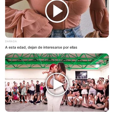
no escuchábamos desde la época en que mi
madre vivía.
—Conocí a alguien —dijo.
—Se llama
Marina
.
DARADA
A esta edad, dejan de interesarse por ellas