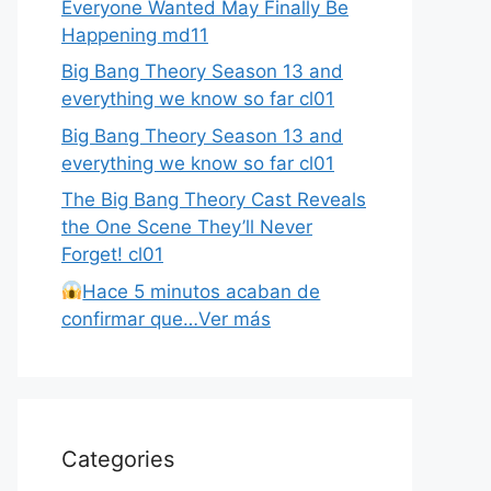
Everyone Wanted May Finally Be
Happening md11
Big Bang Theory Season 13 and
everything we know so far cl01
Big Bang Theory Season 13 and
everything we know so far cl01
The Big Bang Theory Cast Reveals
the One Scene They’ll Never
Forget! cl01
Hace 5 minutos acaban de
confirmar que…Ver más
Categories