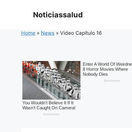
Skip
to
Noticiassalud
content
Home
»
News
»
Video Capítulo 16