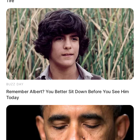
Tire
gracias a sus propiedades relajantes.
Apoyo en el Control de la Diabetes
Algunas investigaciones sugieren que la
manzanilla puede ayudar a estabilizar los
niveles de glucosa en sangre,
contribuyendo a la prevención de picos
de azúcar.
Mejora de
la Salud
Cardiovascular
Los antioxidantes de la manzanilla
ayudan a reducir el riesgo de
enfermedades cardiovasculares al
BUZZ DAY
Remember Albert? You Better Sit Down Before You See Him
combatir los radicales libres y mejorar
la
Today
salud
de las arterias.
Reducción del Acné
Las propiedades antisépticas y
calmantes de la manzanilla pueden
ayudar a reducir el acné y a calmar la piel
irritada, aplicándose en forma de