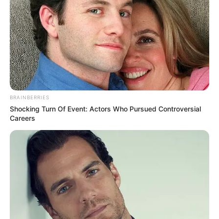
“Usos y Beneficios
de la Manzanilla
BRAINBERRIES
Seca: 20 Razones
Shocking Turn Of Event: Actors Who Pursued Controversial
Careers
para Incorporarla
en tu Vida”
20 March, 2025
by
admin