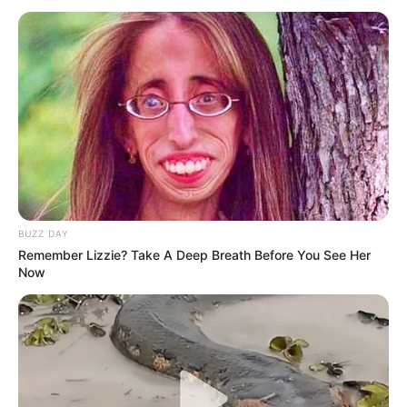
Ingredientes:
BUZZ DAY
Remember Lizzie? Take A Deep Breath Before You See Her
Now
1 cucharada de hojas secas de
manzanilla
1 taza de agua
Preparación: