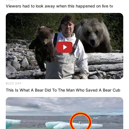
alergia a plantas de la familia Asteraceae
Viewers had to look away when this happened on live tv
(margaritas).
Uso en el Embarazo:
Consulta con un
profesional antes de consumir manzanilla
durante el embarazo.
Interacciones Medicamentosas:
La
manzanilla puede interactuar con
anticoagulantes y sedantes, por lo que es
recomendable consultar a un médico
antes de usarla si tomas este tipo de
medicamentos.
BUZZ DAY
Puedes ver
This Is What A Bear Did To The Man Who Saved A Bear Cub