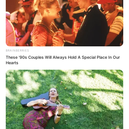
como la artritis, el dolor muscular, y los
dolores articulares.
Promueve la Salud de la Piel
Las hojas secas de manzanilla pueden
usarse para tratar irritaciones de la piel
como el eccema, psoriasis, y acné.
Aplicadas en compresas, calman las
BRAINBERRIES
inflamaciones y ayudan a regenerar la
These '90s Couples Will Always Hold A Special Place In Our
piel.
Hearts
Refuerza el Sistema Inmunológico
Gracias a sus antioxidantes, la
manzanilla contribuye a fortalecer el
sistema inmunológico, previniendo
resfriados y mejorando la respuesta del
cuerpo ante infecciones.
Alivio de Cólicos Menstruales
La manzanilla ayuda a relajar los
músculos, lo que es beneficioso para