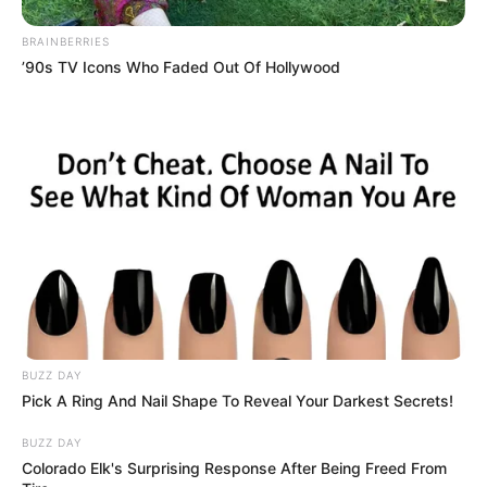
aliviar los cólicos menstruales. Una
BRAINBERRIES
infusión de manzanilla es ideal durante el
’90s TV Icons Who Faded Out Of Hollywood
periodo menstrual.
Promueve la Salud Bucal
Las propiedades antisépticas de la
manzanilla hacen que sea excelente
como enjuague bucal, ayudando a
reducir inflamaciones en las encías y a
prevenir infecciones bucales.
Brillo y Cuidado del Cabello
La manzanilla puede usarse en
enjuagues capilares para aportar brillo al
cabello y calmar el cuero cabelludo
irritado.
BUZZ DAY
Alivio de Dolores de Cabeza
Pick A Ring And Nail Shape To Reveal Your Darkest Secrets!
El consumo de té de manzanilla ayuda a
BUZZ DAY
aliviar dolores de cabeza, especialmente
Colorado Elk's Surprising Response After Being Freed From
aquellos causados por tensión o estrés,