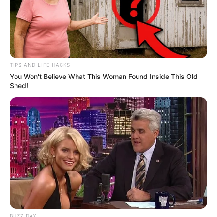
TIPS AND LIFE HACKS
You Won't Believe What This Woman Found Inside This Old
Shed!
Precauciones y
Contraindicaciones
Aunque las hojas secas de manzanilla son
seguras para la mayoría, considera las
siguientes precauciones:
Reacciones Alérgicas:
Evítala si tienes
BUZZ DAY