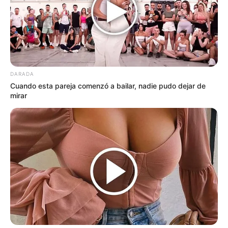
2. Compresa Calmante para la
Piel
DARADA
Cuando esta pareja comenzó a bailar, nadie pudo dejar de
Ingredientes:
mirar
1 cucharada de hojas secas de
manzanilla
1 taza de agua caliente
Gasa o paño limpio
Preparación: