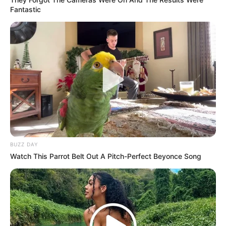
Fantastic
alergias estacionales.
Estimula la Desintoxicación del Hígado
La manzanilla puede ayudar en la
desintoxicación del hígado al estimular la
eliminación de toxinas.
Alivio de Dolores de Muelas
Enjuagar la boca con infusión de
manzanilla ayuda a aliviar el dolor de
muelas y reduce la inflamación.
Combate los Radicales Libres
Gracias a sus antioxidantes, la
BUZZ DAY
manzanilla combate los radicales libres,
Watch This Parrot Belt Out A Pitch-Perfect Beyonce Song
ralentizando el proceso de
envejecimiento celular.