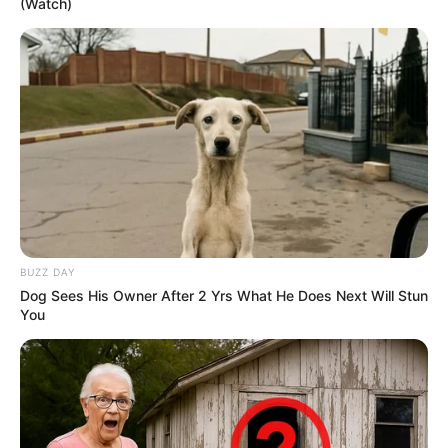
(Watch)
BUZZ DAY
Dog Sees His Owner After 2 Yrs What He Does Next Will Stun
You