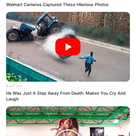
Walmart Cameras Captured These Hilarious Photos
BUZZ DAY
Calienta el agua hasta que hierva y
He Was Just A Step Away From Death: Makes You Cry And
agrega las hojas secas de manzanilla.
Laugh
Cubre y deja reposar por 5-10 minutos.
Cuela y endulza con miel si lo deseas.
Beneficios:
Ayuda a reducir el estrés y a
mejorar el sueño.