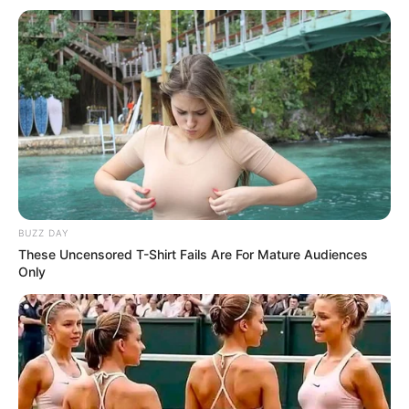
2 cucharadas de hojas secas de
manzanilla
2 tazas de agua
Preparación:
Hierve el agua y agrega las hojas de
manzanilla.
Deja reposar hasta que enfríe.
Usa el líquido como último enjuague
BUZZ DAY
después de lavar tu cabello.
These Uncensored T-Shirt Fails Are For Mature Audiences
Only
Beneficios:
Aporta brillo y suavidad al cabello, ayudando a
reducir la irritación en el cuero cabelludo.