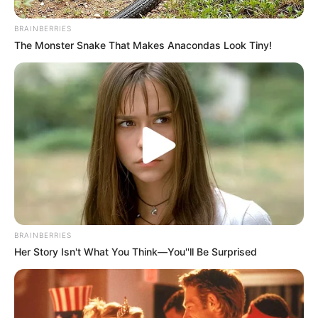
promoviendo una sensación de calma.
Mejora de la Calidad del Sueño
BRAINBERRIES
The Monster Snake That Makes Anacondas Look Tiny!
La manzanilla es un relajante natural que
ayuda a combatir el insomnio y a mejorar
la calidad del sueño. Consumir una taza
de té de manzanilla antes de dormir es
ideal para descansar profundamente.
Calma los Problemas Digestivos
Las hojas secas de manzanilla son útiles
para tratar problemas digestivos como la
acidez, gases, e indigestión. Ayudan a
reducir la inflamación del sistema
digestivo y a calmar el malestar
BRAINBERRIES
estomacal.
Her Story Isn't What You Think—You''ll Be Surprised
Reduce la Inflamación
Las propiedades antiinflamatorias de la
manzanilla ayudan a reducir la hinchazón
y el dolor asociados con condiciones