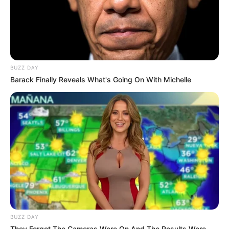
mascarilla.
Alivio de Picaduras de Insectos
Aplicar compresas de té de manzanilla
ayuda a reducir la picazón e inflamación
causada por picaduras de insectos.
BUZZ DAY
Regeneración de Tejidos
Barack Finally Reveals What's Going On With Michelle
La manzanilla ayuda a la regeneración de
tejidos, por lo que es excelente para
tratar heridas superficiales y cortes
menores.
Calmante para Ojos Cansados
Las compresas de té de manzanilla frío
sobre los ojos cansados ayudan a reducir
la hinchazón y a refrescar la mirada.
Control de Alergias
La manzanilla tiene propiedades que
ayudan a reducir la respuesta alérgica en
BUZZ DAY
el cuerpo, proporcionando alivio para las
They Forgot The Cameras Were On And The Results Were