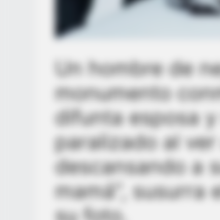
Un hombre de neg
monumento conm
difunta esposa y
paralizado al ver
descansando a su
mamá”, susurra e
su foto.