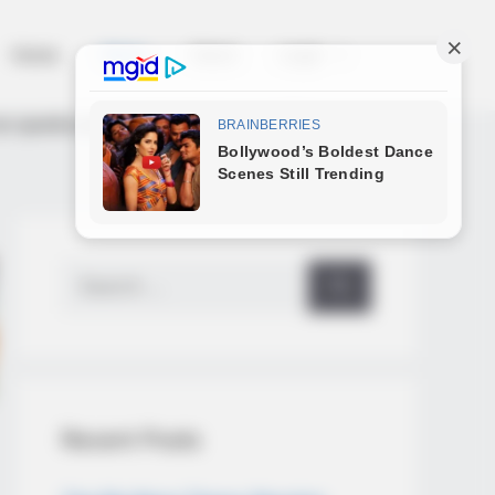
Home
News
Salud
Legal
 queda paralizado al ver a un niño
Search
for:
Recent Posts