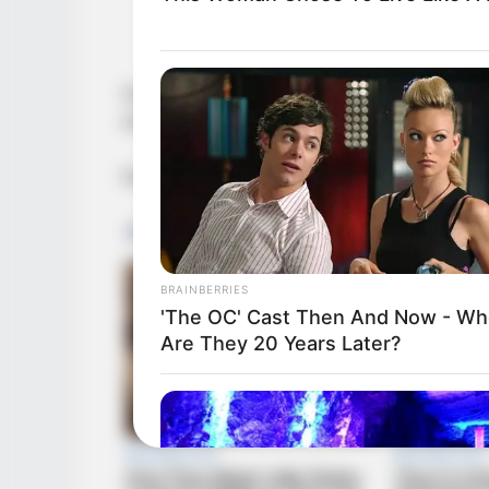
Caminó por el camino familiar en silencio,
único sonido. El mundo se sintió amortigua
Hasta que lo vio.
BRAINBERRIES
'The OC' Cast Then And Now - Wh
Are They 20 Years Later?