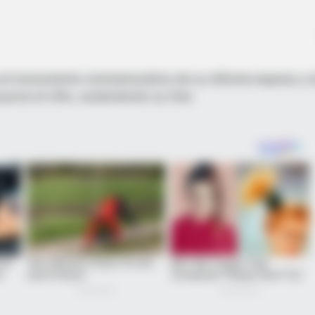
 el monumento conmemorativo de su difunta esposa y se
urra el niño, sosteniendo su foto.