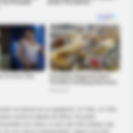
hurches
ación se atascó en su garganta. Un niño, un niño,
ado contra la lápida de Elena. Envuelto
oreada con nieve, la cara del niño estaba roja
anto. En sus manos enguantadas, agarró una foto