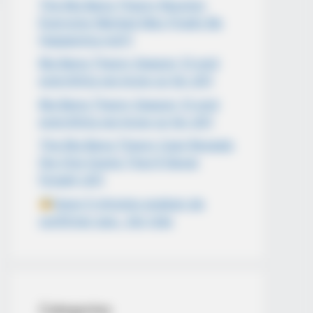
The Big Bang Theory Reunion
Everyone Wanted May Finally Be
Happening md11
Big Bang Theory Season 13 and
everything we know so far cl01
Big Bang Theory Season 13 and
everything we know so far cl01
The Big Bang Theory Cast Reveals
the One Scene They’ll Never
Forget! cl01
Hace 5 minutos acaban de
confirmar que…Ver más
Categories