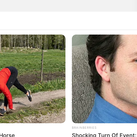
s y silenciosas mientras Daniel Prescott salió de
enterio. Su aliento nubló el aire, su abrigo de
o intenso. Durante diez años, había venido aquí
lima. Era el aniversario de su fallecimiento: Elena,
La mujer que había amado y fracasó.
BRAINBERRIES
 Horse
Shocking Turn Of Event