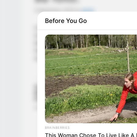
3 September, 2025
by
admin
Before You Go
La nieve estaba cayendo en escamas lenta
su elegante sedán negro y entró en el cem
lana de diseño apenas lo protegía del frí
todos los 5 de diciembre, sin importar el c
su esposa, su promesa de toda la vida. 
BRAINBERRIES
This Woman Chose To Live Like A