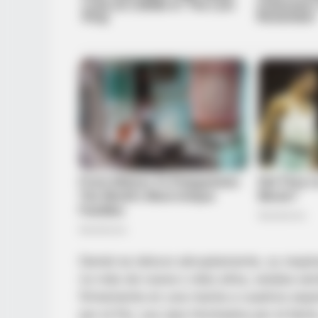
BRAINBERRIES
17 Astonishingly Beautiful Cave C
BRAINBERRIES
Are You The Same Alone And With
Others? Find Out
Daniel se detuvo abruptamente, su respir
no más de nueve o diez años, estaba sent
firmemente en una manta a cuadros espolv
por el frío, sus ojos hinchados por el ll