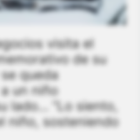
ocios visita el
emorativo de su
 se queda
 a un niño
 lado… “Lo siento,
l niño, sosteniendo