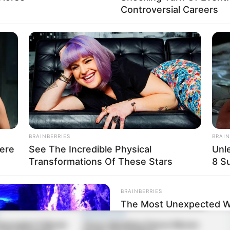
Controversial Careers
 el crujido de la nieve bajo sus zapatos pulidos el
do por la nieve. Tranquilo. Vacío.
BRAINBERRIES
BRAIN
ere
See The Incredible Physical
Unl
Transformations Of These Stars
8 Su
BRAINBERRIES
The Most Unexpected 