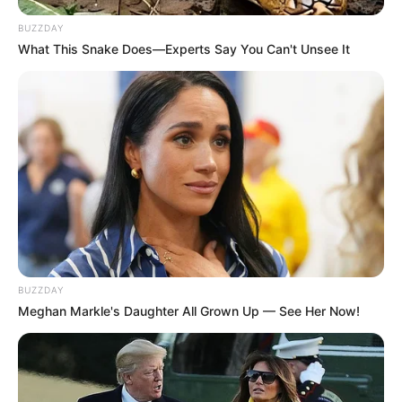
BUZZDAY
What This Snake Does—Experts Say You Can't Unsee It
BUZZDAY
Meghan Markle's Daughter All Grown Up — See Her Now!