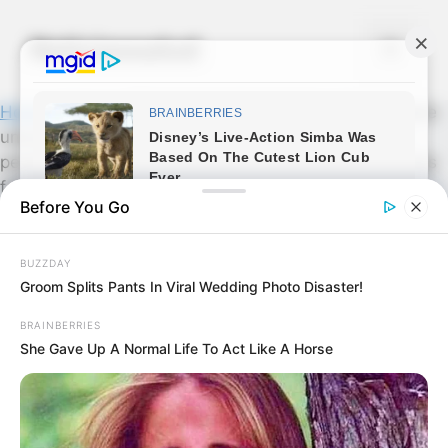
Skip
to
Noticiassalud
Menu
content
Home
»
News
»
ÚLTIMAS NOTICIAS: Elon Musk quiere
una propuesta para detener todos los torneos que
permitan a hombres biológicos competir en categorías
femeninas
Before You Go
BUZZDAY
Groom Splits Pants In Viral Wedding Photo Disaster!
BRAINBERRIES
She Gave Up A Normal Life To Act Like A Horse