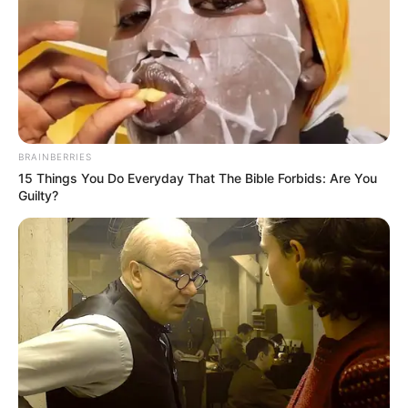
BRAINBERRIES
15 Things You Do Everyday That The Bible Forbids: Are You
Guilty?
Esta propuesta de bomba se produce justo
después de las recientes despotricaciones de
Twitter de Musk (porque, por supuesto, está en
Twitter) sobre la justicia de permitir que los
hombres compitan en las categorías de