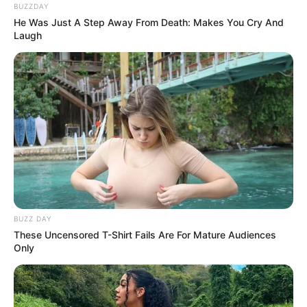
BUZZDAY
los viajes espaciales, los autos eléctricos y las
He Was Just A Step Away From Death: Makes You Cry And
redes sociales, Musk ha decidido que la
Laugh
igualdad de género en los deportes es su
próxima frontera.
BUZZ DAY
These Uncensored T-Shirt Fails Are For Mature Audiences
Only