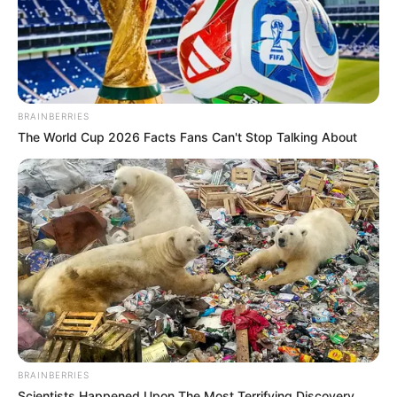
BRAINBERRIES
The World Cup 2026 Facts Fans Can't Stop Talking About
Estén atentos, amigos. Este podría ser el
desarrollo más entretenido de 2025
BRAINBERRIES
Scientists Happened Upon The Most Terrifying Discovery