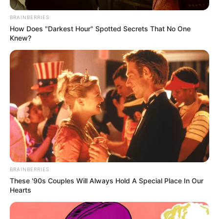
mujeres. Olvídate de los autos eléctricos que
BRAINBERRIES
salvan el planeta o el potencial para colonizar
How Does "Darkest Hour" Spotted Secrets That No One
Marte, este es el problema que aparentemente
Knew?
ha captado su atención. Tal vez es porque,
entre la construcción de cohetes y las
empresas de carrera, Musk simplemente tiene
demasiado tiempo en sus manos.
BRAINBERRIES
These '90s Couples Will Always Hold A Special Place In Our
Hearts