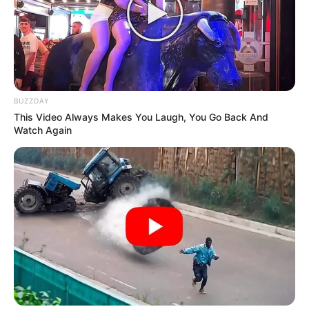
BUZZDAY
This Video Always Makes You Laugh, You Go Back And
Watch Again
En un movimiento que seguramente sacudirá
los mundos tecnológicos y deportivos, Elon
Musk, el autoproclamado maestro de todas las
cosas audaces y que empujan a los límites,
ahora está fijando el mundo en el mundo de los
deportes competitivos. Según los últimos
rumores, Musk planea proponer una nueva
regla que prohibiría a los hombres biológicos
competir en deportes femeninos. Sí, lo leíste
bien. Aparentemente, después de revolucionar