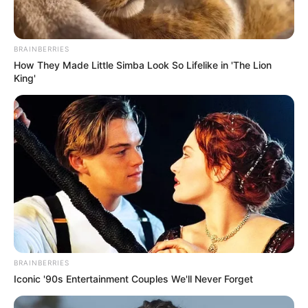
A este ritmo, Musk podría terminar como el
primer magnate tecnológico del mundo en
hacer que los viajes espaciales y las
BRAINBERRIES
controversias deportivas se apresuren a su
How They Made Little Simba Look So Lifelike in 'The Lion
King'
parte.
BRAINBERRIES
Iconic '90s Entertainment Couples We'll Never Forget