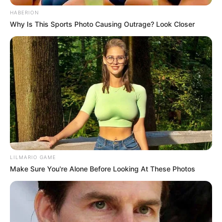
HABERION
Why Is This Sports Photo Causing Outrage? Look Closer
LILMARIO GAME
Make Sure You're Alone Before Looking At These Photos