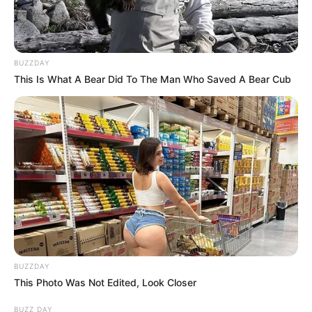
BUZZDAY
This Is What A Bear Did To The Man Who Saved A Bear Cub
BUZZDAY
This Photo Was Not Edited, Look Closer
BUZZ DAY