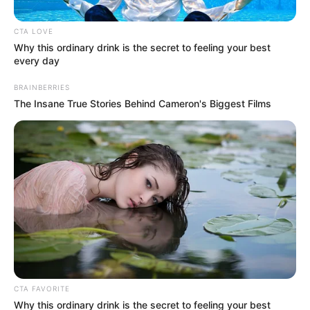
CTA LOVE
Why this ordinary drink is the secret to feeling your best
every day
BRAINBERRIES
The Insane True Stories Behind Cameron's Biggest Films
Ultiman a d0s
CTA FAVORITE
amig0s y los
Why this ordinary drink is the secret to feeling your best