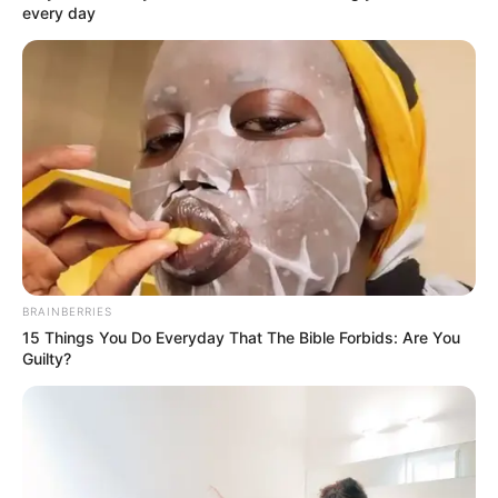
every day
enti3rran en
carretera cerc…ver
mas
10 January, 2026
by
admin
Ultiman a d0s
BRAINBERRIES
amig0s y los
15 Things You Do Everyday That The Bible Forbids: Are You
Guilty?
enti3rran en
carretera cerc…ver