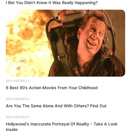
I Bet You Didn't Know It Was Really Happening?
historias que nunca
se olvidan
BRAINBERRIES
6 Best 90’s Action Movies From Your Childhood
BRAINBERRIES
Are You The Same Alone And With Others? Find Out
BRAINBERRIES
Hollywood's Inaccurate Portrayal Of Reality – Take A Look
Inside