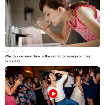
CTA FAVORITE
Why this ordinary drink is the secret to feeling your best
every day
A los 18, las citas no necesitan lujos. No hace
falta un restaurante caro ni promesas
imposibles. Basta una caminata sin rumbo, una
conversación que fluye, una risa inesperada.
Basta alguien que te escuche de verdad, que te
mire sin juzgar, que te haga sentir suficiente tal
y como eres.