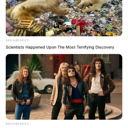
BRAINBERRIES
Scientists Happened Upon The Most Terrifying Discovery
Citas a los 18: el
comienzo de las
BRAINBERRIES