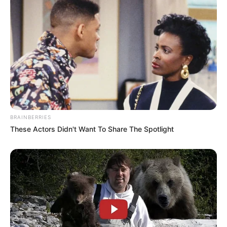
acompaña, suma, cuida.
Si tienes 18 años, este es tu tiempo. No te
apresures, pero tampoco te cierres. Permítete
sentir. Permítete conocer. Permítete ilusionarte.
Hay personas allá afuera esperando una
conexión real, una conversación sincera, una
historia que empiece sin máscaras.
BRAINBERRIES
These Actors Didn't Want To Share The Spotlight