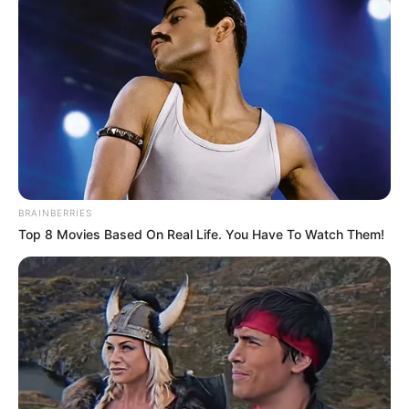
No tengas miedo de amar joven. No tengas
miedo de equivocarte. A los 18, el amor no se
mide por cuánto dura, sino por cuánto se
siente. Hay amores que duran meses y se
recuerdan toda la vida. Hay miradas que duran
segundos y cambian años.
BRAINBERRIES
Top 8 Movies Based On Real Life. You Have To Watch Them!