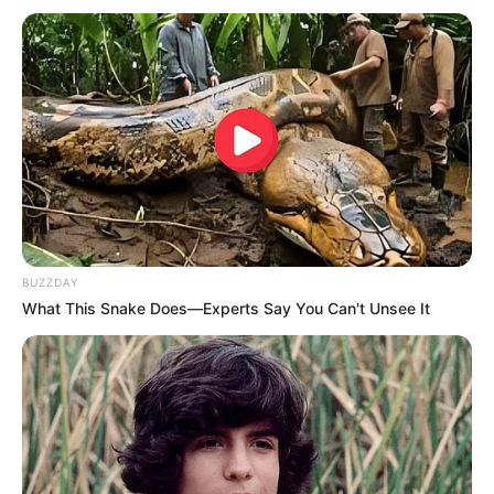
BUZZDAY
What This Snake Does—Experts Say You Can't Unsee It