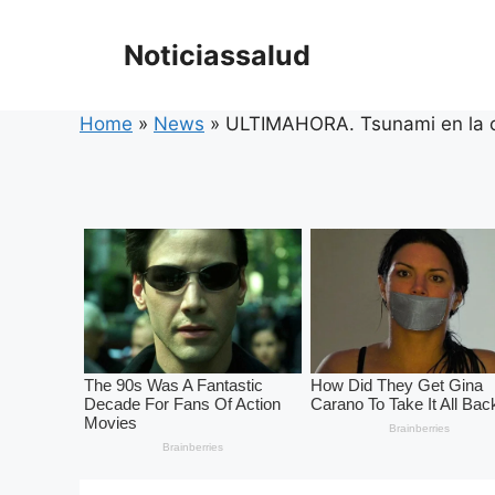
Skip
to
Noticiassalud
content
Home
»
News
»
ULTIMAHORA. Tsunami en la 