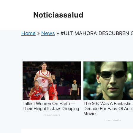
Skip
to
Noticiassalud
content
Home
»
News
»
#ULTIMAHORA DESCUBREN G