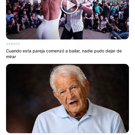
profundas infiltradas en Washington que
sueltan la sopa a cambio de protección, el
gobierno gringo no aguantó más. Al parecer,
sufrieron un ataque cibernético que casi les
apaga las luces a medio país y les hackea los
códigos nucleares (¡hazme el favor!). La
DARADA
respuesta del Tío Sam no fue diplomática, ¡fue
Cuando esta pareja comenzó a bailar, nadie pudo dejar de
a punta de misilazos!
mirar
“Ya no era sostenible, la amenaza era
inminente. Decidieron golpear primero y
preguntar después”, habría confesado un
analista militar anónimo, a quien llamaremos
“Comandante X”, con la voz temblorosa.
La “Operación Trueno Silencioso” se ejecutó en
la madrugada. No hubo aviso en la ONU, no
hubo cartitas diplomáticas. Fue un despliegue