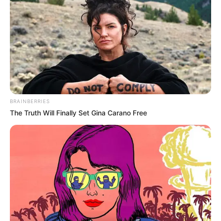
BRAINBERRIES
¡Ay, nanita! ¡Qué tranza, mi querida banda
The Truth Will Finally Set Gina Carano Free
chilanga, norteña, costeña y de todo este
México mágico que hoy amaneció con el susto
de su vida!
Seguramente a ustedes también les pasó.
Estaban ahí, a punto de echarse la meme, o
apenas despertando con la lagaña pegada,
viendo el celular para ver qué memes nuevos
había, cuando de repente… ¡ZAS, CULEBRA! El