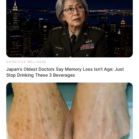
Ultima Hora EEUU
da inicio a la gu…
Ver más
28 January, 2026
by
admin
COGNITIVE WELLNESS
Japan's Oldest Doctors Say Memory Loss Isn't Age: Just
Stop Drinking These 3 Beverages
Ultima Hora EEUU
da inicio a la gu…
Ver más