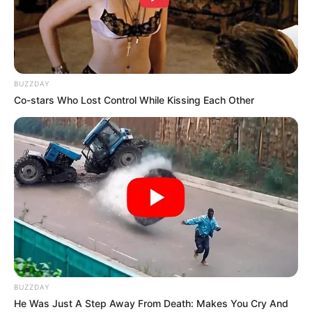
BUZZDAY
Co-stars Who Lost Control While Kissing Each Other
BUZZDAY
He Was Just A Step Away From Death: Makes You Cry And