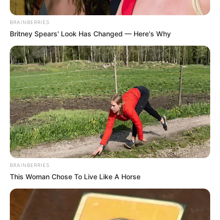
BRAINBERRIES
Britney Spears' Look Has Changed — Here's Why
BRAINBERRIES
This Woman Chose To Live Like A Horse