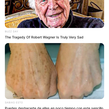
desgarra el alma por completo. La
atmósfera aquí afuera está tan
sumamente densa que
verdaderamente se puede cortar
con un cuchillo de la pura intriga
BUZZ DAY
The Tragedy Of Robert Wagner Is Truly Very Sad
por conocer todo su historial
oculto”
, relató con profunda
consternación una testigo clave
detrás del cerco de seguridad
perimetral.
Los oficiales de la fiscalía general procedieron
de inmediato a colocar las famosas cintas
amarillas de “Prohibido el paso” en el inmueble
SABIAS ESTO
asegurado, resguardando los informes
Puedes deshacerte de ellas en poco tiempo con este sencillo