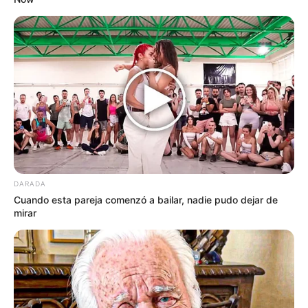
“Todo pasó en un abrir y cerrar de
ojos, el estruendoso rugido de los
motores tácticos y las sirenas
rompió la calma de la colonia de
una manera espantosa que nos
DARADA
congeló la sangre a todos los
Cuando esta pareja comenzó a bailar, nadie pudo dejar de
vecinos. Ver salir a los agentes
mirar
policiacos fuertemente armados
escoltando a esta mujer y notar la
frialdad de su mirada te deja con
una impotencia terrible que