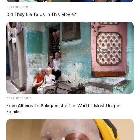
BRAINBERRIES
Did They Lie To Us In This Movie?
¡CAYÓ LA REINA DEL
TERROR! Capturan a la
más peligrosa asesina
en un operativo
histórico que
estremece a toda la
nación
BRAINBERRIES
From Albinos To Polygamists: The World's Most Unique
Families
ÚLTIMA HORA | Captura de alto impacto,
despliegue táctico y fin de una pesadilla
urbana.
Un verdadero terremoto policial, alivio