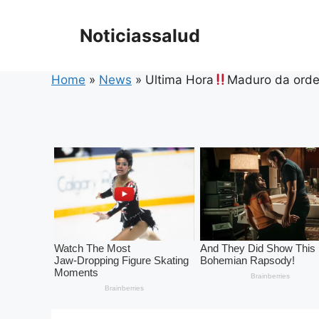
Skip
to
Noticiassalud
content
Home
»
News
»
Ultima Hora
Maduro da orde