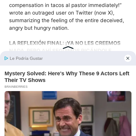
compensation in tacos al pastor immediately!”
wrote an outraged user on Twitter (now X),
summarizing the feeling of the entire deceived,
angry but hungry nation.
LA REFLEXIÓN FINAL: ¡YA NO LES CREEMOS
NADA, PERO AHÍ SEGUIMOS PICÁNDOLE
COMO ADICTOS BINACIONALES!
Raza, esta notificación nos deja una lección de
vida dolorosa y verdadera que seguramente
vamos a olvidar para mañana a primera hora.
Nos volvieron a aplicar la “
chamaqueada
” nivel
Dios binacional. Caímos redonditos en la
trampa del “
Ver más
“, como niños chiquitos con
un dulce envenenedo afuera de la escuela que
les promete súper poderes.