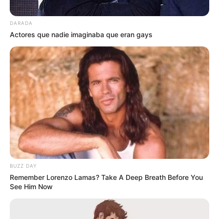
cashback elevado, programas de puntos
flexibles y experiencias exclusivas en hoteles y
DARADA
restaurantes de lujo.
Actores que nadie imaginaba que eran gays
BUZZ DAY
Entre las más destacadas del mercado se
Remember Lorenzo Lamas? Take A Deep Breath Before You
See Him Now
encuentran las tarjetas Platinum y Black de
American Express, Visa Infinite y Mastercard
World Elite, dirigidas especialmente a