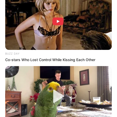
millones de interacciones a contrarreloj, el
mundo entero se mantiene bajo total
expectativa. ¡Mantente conectado para recibir
minuto a minuto la actualización en vivo de esta
bomba noticiosa en pleno desarrollo!
Tarjetas de Crédito Premium: El Nuevo
Símbolo del Poder Financiero en 2026
BUZZ DAY
Co-stars Who Lost Control While Kissing Each Other