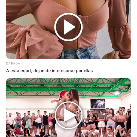
“Es una situación de una magnitud
sin precedentes que
verdaderamente te deja una
impotencia y una intriga que
desgarra el alma. Ver cómo se
quiebran los secretos que
guardaban los altos mandos y los
DARADA
peritos de la historia eclesiástica
A esta edad, dejan de interesarse por ellas
establece un escenario
sumamente denso que se puede
cortar con un cuchillo. Nadie se
imaginaba que este misterio
saldría a la luz pública de una
forma tan abrupta y directa”
, relató
con profunda consternación un