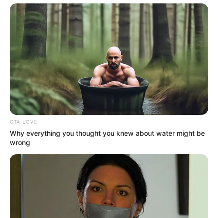
TikTok, los muros de Facebook y los canales
informativos internacionales en cuestión de
parpadear. El inesperado anuncio ha encendido
por completo los focos rojos en las
comunidades religiosas a plena luz del día,
desatando una ola de incertidumbre, debates
teológicos encendidos y un suspenso
psicológico que mantiene a millones de fieles
con el corazón en un hilo y la sangre
completamente congelada.
CTA LOVE
Why everything you thought you knew about water might be
wrong