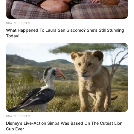
BRAINBERRIES
What Happened To Laura San Giacomo? She's Still Stunning
Today!
La impactante postal de esta revelación
BRAINBERRIES
teológica comenzó a correr como auténtica
Disney’s Live-Action Simba Was Based On The Cutest Lion
pólvora digital, saturando las tendencias de
Cub Ever