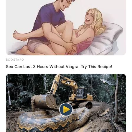
empresarios, inversionistas y viajeros
frecuentes. Algunas incluso incluyen asistentes
personales, protección de compras y acceso
preferencial a eventos privados.
El crecimiento del sector financiero digital
también está transformando este mercado.
Nuevas empresas fintech han comenzado a
BOOSTARO
lanzar tarjetas premium con beneficios
Sex Can Last 3 Hours Without Viagra, Try This Recipe!
tecnológicos avanzados, pagos sin contacto
más seguros y herramientas de inteligencia
artificial para controlar gastos y prevenir
fraudes.
De acuerdo con análisis recientes, el mercado
global de tarjetas de crédito seguirá creciendo
en los próximos años impulsado por el aumento
de pagos digitales, viajes internacionales y