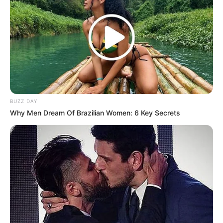
Las tarjetas de crédito premium se han
convertido en mucho más que una herramienta
BUZZ DAY
de pago. En 2026, representan exclusividad,
Why Men Dream Of Brazilian Women: 6 Key Secrets
acceso privilegiado y un estilo de vida de alto
nivel. Bancos y fintechs compiten ferozmente
para atraer a clientes con altos ingresos
mediante beneficios cada vez más lujosos y
personalizados.
Actualmente, las tarjetas premium ofrecen
ventajas como acceso ilimitado a salas VIP en
aeropuertos, seguros de viaje internacionales,