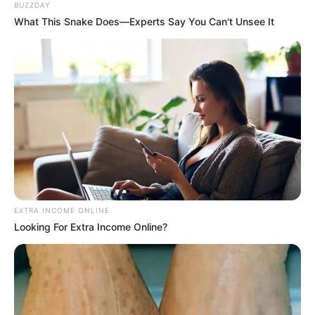
BUZZDAY
What This Snake Does—Experts Say You Can't Unsee It
Actualmente, las tarjetas premium ofrecen
ventajas como acceso ilimitado a salas VIP en
EXTRA INCOME ONLINE
Looking For Extra Income Online?
aeropuertos, seguros de viaje internacionales,
cashback elevado, programas de puntos
flexibles y experiencias exclusivas en hoteles y
restaurantes de lujo.