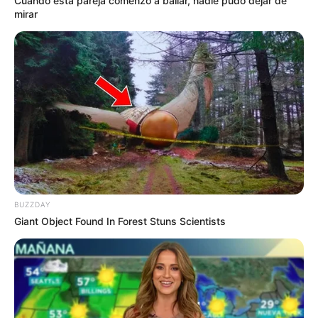
Cuando esta pareja comenzó a bailar, nadie pudo dejar de
mirar
BUZZDAY
Giant Object Found In Forest Stuns Scientists