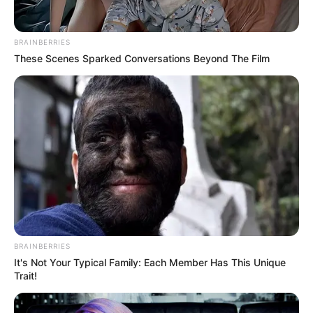
BRAINBERRIES
These Scenes Sparked Conversations Beyond The Film
BRAINBERRIES
It's Not Your Typical Family: Each Member Has This Unique
Trait!