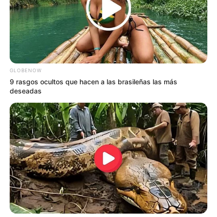
GLOBENOW
9 rasgos ocultos que hacen a las brasileñas las más
Tarjetas de Crédito Premium: El Nuevo
deseadas
Símbolo del Poder Financiero en 2026
Las tarjetas de crédito premium se han
convertido en mucho más que una herramienta
de pago. En 2026, representan exclusividad,
acceso privilegiado y un estilo de vida de alto
nivel. Bancos y fintechs compiten ferozmente
para atraer a clientes con altos ingresos
mediante beneficios cada vez más lujosos y
personalizados.