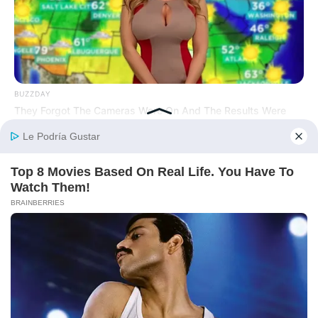
BUZZDAY
They Forgot The Cameras Were On And The Results Were
Fantastic
BRAINBERRIES