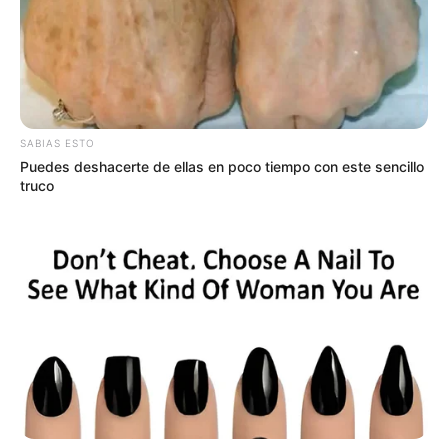
Entre las más destacadas del mercado se
encuentran las tarjetas Platinum y Black de
American Express, Visa Infinite y Mastercard
World Elite, dirigidas especialmente a
empresarios, inversionistas y viajeros
frecuentes. Algunas incluso incluyen asistentes
SABIAS ESTO
personales, protección de compras y acceso
Puedes deshacerte de ellas en poco tiempo con este sencillo
preferencial a eventos privados.
truco
El crecimiento del sector financiero digital
también está transformando este mercado.
Nuevas empresas fintech han comenzado a
lanzar tarjetas premium con beneficios
tecnológicos avanzados, pagos sin contacto
más seguros y herramientas de inteligencia
artificial para controlar gastos y prevenir
fraudes.