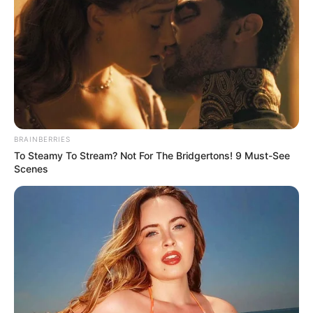
Se encienden las
alarmas y mira el
detalle que
destaparon sobre…
BRAINBERRIES
Ver más
To Steamy To Stream? Not For The Bridgertons! 9 Must-See
Scenes
27 May, 2026
by
admin
Se encienden las
alarmas y mira el