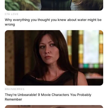
CTA LOVE
Why everything you thought you knew about water might be
wrong
¡PÁNICO EN EL
ENTORNO DIGITAL! Se
encienden las alarmas
BRAINBERRIES
They're Unbearable! 9 Movie Characters You Probably
tras revelarse un
Remember