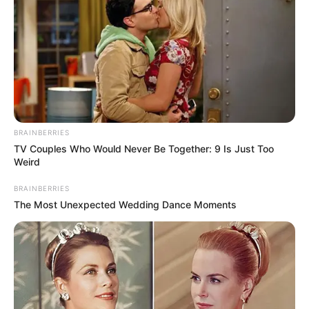
En una economía cada vez más digitalizada, las
tarjetas premium ya no solo reflejan capacidad
económica, sino también acceso a un
BRAINBERRIES
ecosistema financiero diseñado para
TV Couples Who Would Never Be Together: 9 Is Just Too
consumidores de alto perfil.
Weird
BRAINBERRIES
The Most Unexpected Wedding Dance Moments