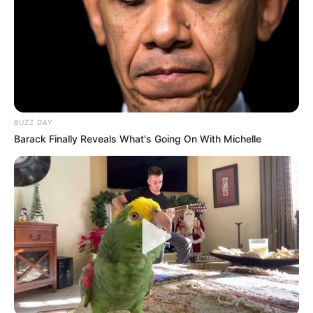
“Es impresionante cómo una
decisión personal puede levantar
tanta ámpula y dividir opiniones de
BUZZ DAY
una forma tan drástica en pleno
Barack Finally Reveals What's Going On With Michelle
siglo veintiuno. Ver la reacción de
la gente en internet te congela la
sangre; por un lado están quienes
defienden la libertad de amar a
quien sea, y por el otro, un clamor
unánime de indignación y
preocupación por las
consecuencias genéticas al tener