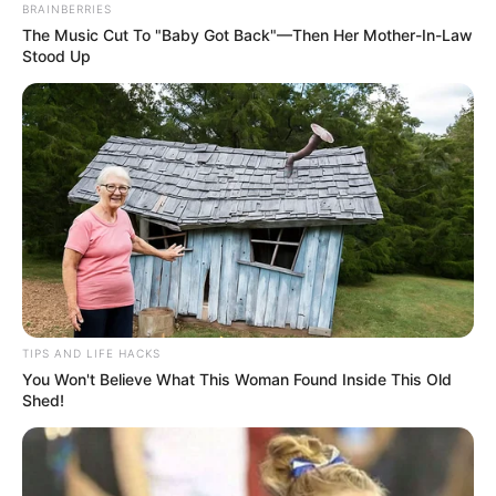
BRAINBERRIES
The Music Cut To "Baby Got Back"—Then Her Mother-In-Law
Stood Up
TIPS AND LIFE HACKS
You Won't Believe What This Woman Found Inside This Old
Shed!