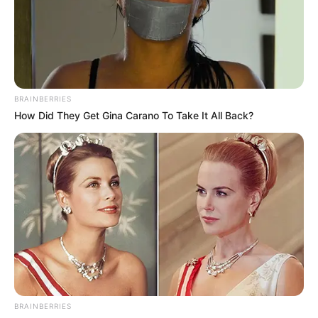
BRAINBERRIES
How Did They Get Gina Carano To Take It All Back?
¡ESCÁNDALO
FAMILIAR! Se casó
con su propio tío y lo
que pasó cuando
tuvieron hijos dejó
con la boca abierta a
BRAINBERRIES