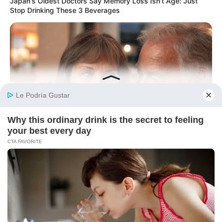
Japan's Oldest Doctors Say Memory Loss Isn't Age: Just
Stop Drinking These 3 Beverages
DIRECTMAX
He Rewrote His Love Life In 15 Minutes—Wife's Shock Says
It All