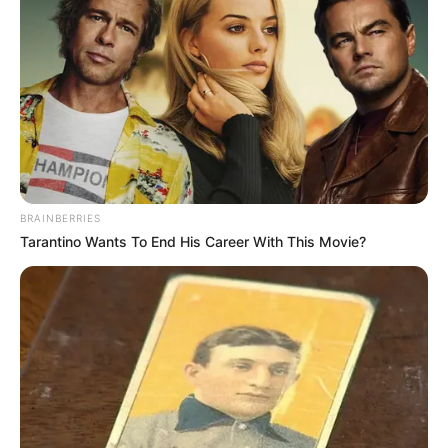
SALE A LUZ TODA
LA VERDAD SOBRE
EL COLOMBIANO
BRAINBERRIES
JAVIER ACOSTA
Tarantino Wants To End His Career With This Movie?
QUE…VER MÁS
16 April, 2025
by
admin