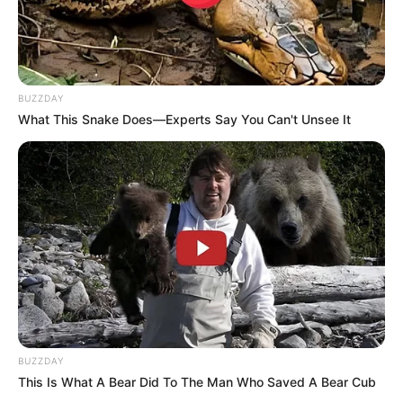
BUZZDAY
What This Snake Does—Experts Say You Can't Unsee It
BUZZDAY
This Is What A Bear Did To The Man Who Saved A Bear Cub