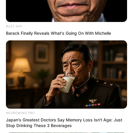
Su historia no estuvo exenta de dificultades.
Durante años enfrentó desafíos personales y de
salud que, lejos de quebrarlo, lo fortalecieron. A
BUZZ DAY
cada caída, respondía con más fuerza. A cada
Barack Finally Reveals What's Going On With Michelle
obstáculo, con una sonrisa. “Era un luchador
silencioso”, expresó uno de sus amigos más
cercanos durante el velorio. “Nunca se quejaba,
pero todos sabíamos por lo que estaba
pasando”.
NEUROMIND PRO
Japan's Greatest Doctors Say Memory Loss Isn't Age: Just
Stop Drinking These 3 Beverages