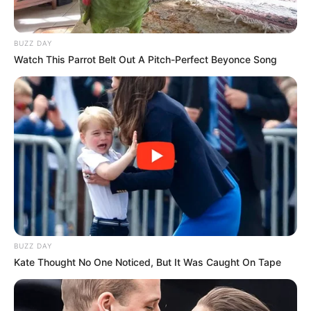
BUZZ DAY
Watch This Parrot Belt Out A Pitch-Perfect Beyonce Song
BUZZ DAY
Kate Thought No One Noticed, But It Was Caught On Tape