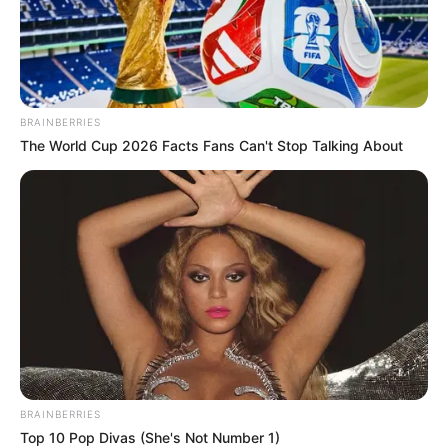
BRAINBERRIES
SALE A LUZ TODA
The World Cup 2026 Facts Fans Can't Stop Talking About
LA VERDAD SOBRE
EL COLOMBIANO
JAVIER ACOSTA
QUE…VER MÁS
Sale a luz toda la verdad sobre el colombiano
Javier Acosta que…Ver Más
BRAINBERRIES
Top 10 Pop Divas (She's Not Number 1)