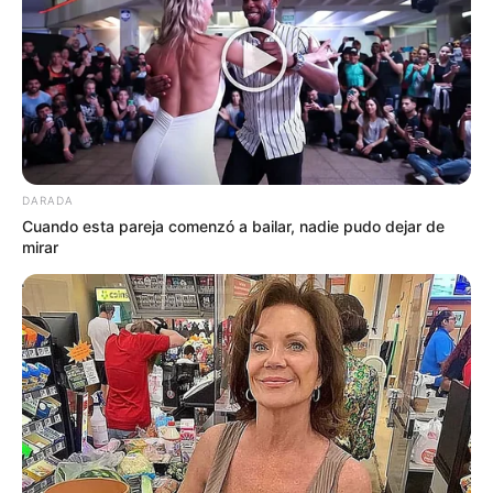
DARADA
Cuando esta pareja comenzó a bailar, nadie pudo dejar de
mirar
El velorio se llevó a cabo en un clima de
profundo respeto. Las flores, las cartas, los
abrazos y las miradas compartidas hablaban