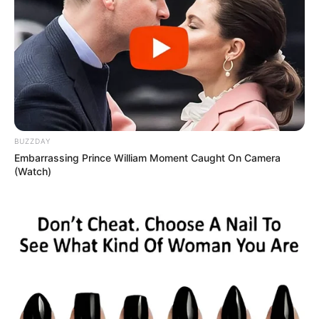
BUZZDAY
Embarrassing Prince William Moment Caught On Camera
(Watch)
Hoy, quienes lo conocieron no lo despiden con
un adiós, sino con un
hasta siempre
. Porque
como muchos dijeron aquel día:
“Javier no se
fue, vive en nosotros”
.