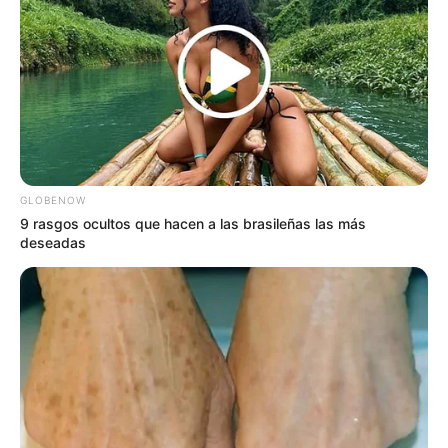
emocional y los estímulos
específicos que la ciencia valida,
mientras miles de internautas
debaten apasionadamente sobre
romper los viejos mitos. La
atmósfera en la caja de
comentarios está tan encendida
GLOBENOW
9 rasgos ocultos que hacen a las brasileñas las más
que se puede cortar con un
deseadas
cuchillo”
, comentó una reconocida
especialista en dinámicas de
pareja y salud al analizar el
alcance de la publicación.
El verdadero imán de esta noticia de última