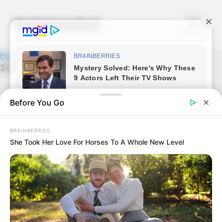
Skip
to
Noticiassalud
Menu
content
Home
»
News
»
Sabías que una mujer MAYOR se
3xcita cuando le… Ver más
Before You Go
BRAINBERRIES
She Took Her Love For Horses To A Whole New Level