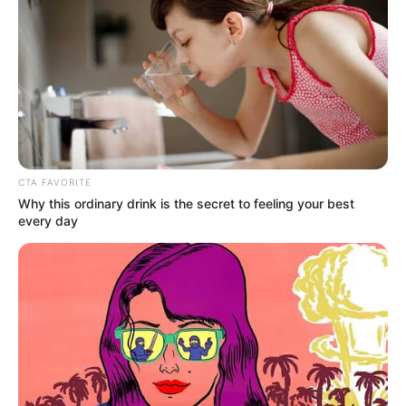
CTA FAVORITE
Why this ordinary drink is the secret to feeling your best
every day
¡SECRETO REVELADO!
Sabías que una mujer
MAYOR se excita
cuando le hacen esto?