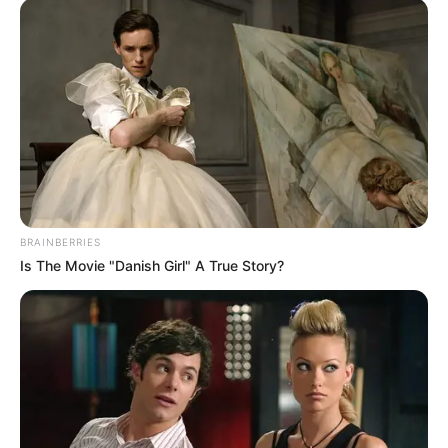
Sabías que una
mujer MAYOR se
3xcita cuando le…
Ver más
BRAINBERRIES
Is The Movie "Danish Girl" A True Story?
23 May, 2026
by
admin
Sabías que una
mujer MAYOR se