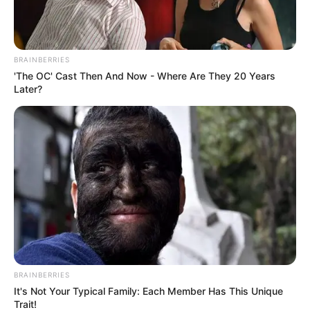
3xcita cuando le…
Ver más
BRAINBERRIES
'The OC' Cast Then And Now - Where Are They 20 Years
Later?
BRAINBERRIES
It's Not Your Typical Family: Each Member Has This Unique
Trait!