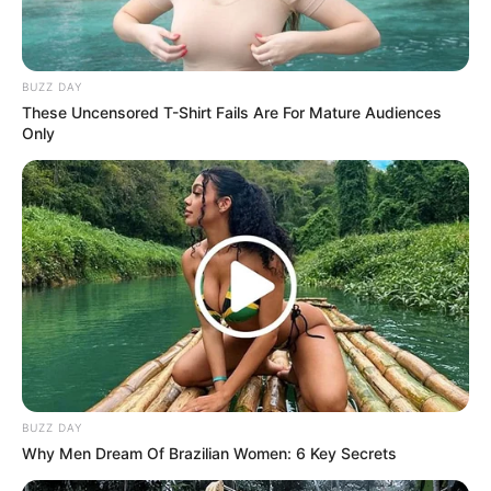
BUZZ DAY
These Uncensored T-Shirt Fails Are For Mature Audiences
Only
BUZZ DAY
Why Men Dream Of Brazilian Women: 6 Key Secrets