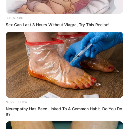
partes es porque
BOOSTARO
tienes…Ver más
Sex Can Last 3 Hours Without Viagra, Try This Recipe!
NERVE FLOW
Neuropathy Has Been Linked To A Common Habit. Do You Do
It?