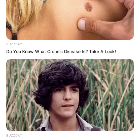
BUZZDAY
Do You Know What Crohn's Disease Is? Take A Look!
BUZZDAY