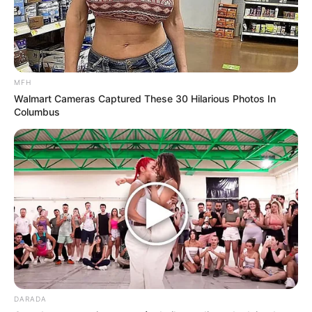
Tener 18 años no es solo cumplir una edad. Es
MFH
abrir una puerta. Es el momento en el que el
Walmart Cameras Captured These 30 Hilarious Photos In
mundo deja de verse desde la ventana y
Columbus
empieza a sentirse con el corazón. A los 18,
todo es intenso: las emociones, las miradas, las
risas, los silencios… y también el amor.
DARADA