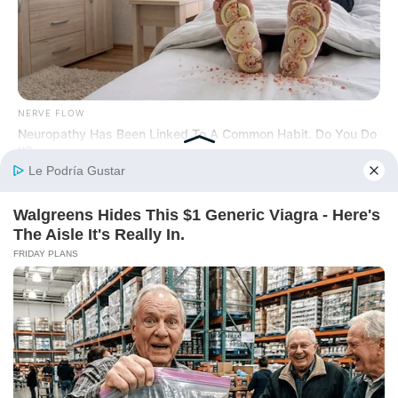
NERVE FLOW
Neuropathy Has Been Linked To A Common Habit. Do You Do
It?
BUZZDAY