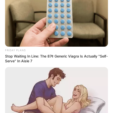
Sabías que sí un
perro te huele tus
FRIDAY PLANS
partes es porque
Stop Waiting In Line: The 87¢ Generic Viagra Is Actually "Self-
Serve" In Aisle 7
tienes…Ver más
13 January, 2026
by
admin
Sabías que sí un
perro te huele tus