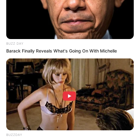
Citas a los 18: el
comienzo de las
historias que nunca
BUZZ DAY
se olvidan
Barack Finally Reveals What's Going On With Michelle
BUZZDAY