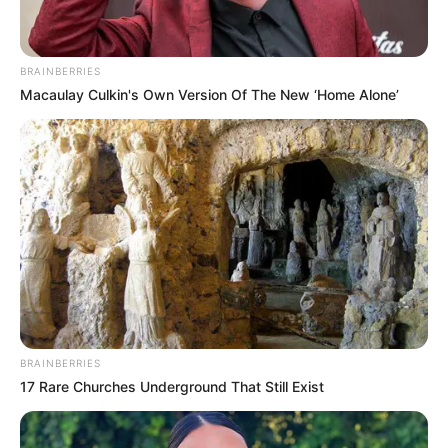
BRAINBERRIES
Macaulay Culkin's Own Version Of The New ‘Home Alone’
No tengas miedo de amar joven. No tengas
miedo de equivocarte. A los 18, el amor no se
mide por cuánto dura, sino por cuánto se
siente. Hay amores que duran meses y se
recuerdan toda la vida. Hay miradas que duran
BRAINBERRIES
segundos y cambian años.
17 Rare Churches Underground That Still Exist