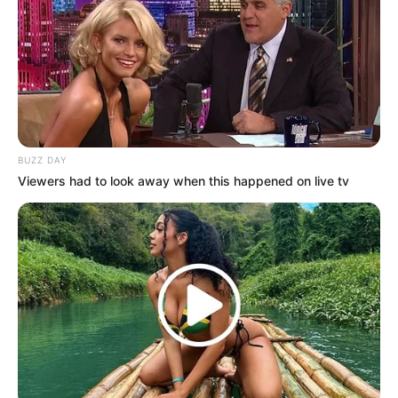
“Es verdaderamente impresionante
cómo un tema de salud femenina y
ciencia reproductiva puede
BUZZ DAY
Viewers had to look away when this happened on live tv
levantar tanta ámpula y mover
masas en la red de una forma tan
brutal. Ver las reacciones de la
gente te congela la sangre de la
pura intriga; hay ginecólogos que
explican que no se trata de
alarmar a la población, sino de
entender los detonantes que la