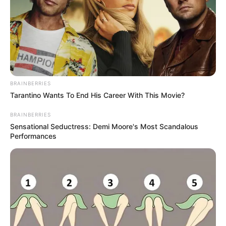
¡REVELACIÓN
GENÉTICA
IMPACTANTE! ¿Sabías
que las mujeres
BRAINBERRIES
Tarantino Wants To End His Career With This Movie?
mayores tienen una
BRAINBERRIES
condición secreta en
Sensational Seductress: Demi Moore's Most Scandalous
Performances
su fertilidad que
desafía a la ciencia
médica?
MÉXICO | Tendencias de salud, ginecología y