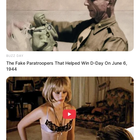
genera la frase abierta, obligando a los
internautas a entrar corriendo para descubrir
qué es exactamente ese detalle o alteración
que los peritos médicos y científicos finalmente
han decidido revelar ante el gran público para
alertar a las familias antes de que inicien una
planeación parental o un tratamiento
BUZZ DAY
especializado. Mientras la polémica sigue
The Fake Paratroopers That Helped Win D-Day On June 6,
sumando interacciones a un ritmo devastador,
1944
el clamor unánime en la red exige conocer el
veredicto definitivo del estudio clínico.
¡Mantente conectado para recibir todos los
detalles y la actualización en vivo de esta
tendencia que tiene a todos bajo total
expectación!
Tarjetas de Crédito Premium: El Nuevo
Símbolo del Poder Financiero en 2026