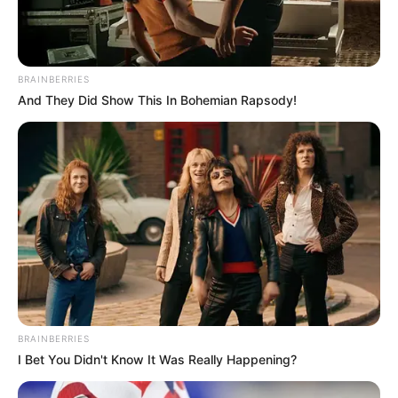
BRAINBERRIES
And They Did Show This In Bohemian Rapsody!
BRAINBERRIES
I Bet You Didn't Know It Was Really Happening?