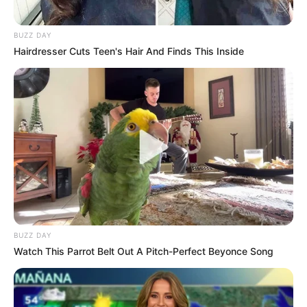
BUZZ DAY
Hairdresser Cuts Teen's Hair And Finds This Inside
BUZZ DAY
Watch This Parrot Belt Out A Pitch-Perfect Beyonce Song