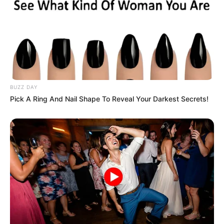
Entre las más destacadas del mercado se
encuentran las tarjetas Platinum y Black de
BUZZ DAY
American Express, Visa Infinite y Mastercard
Pick A Ring And Nail Shape To Reveal Your Darkest Secrets!
World Elite, dirigidas especialmente a
empresarios, inversionistas y viajeros
frecuentes. Algunas incluso incluyen asistentes
personales, protección de compras y acceso
preferencial a eventos privados.
El crecimiento del sector financiero digital
también está transformando este mercado.
Nuevas empresas fintech han comenzado a
lanzar tarjetas premium con beneficios