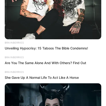
Sabías que las
mujeres mayores
BRAINBERRIES
Unveiling Hypocrisy: 15 Taboos The Bible Condemns!
tienen la… Ver más
BRAINBERRIES
Are You The Same Alone And With Others? Find Out
24 May, 2026
by
admin
BRAINBERRIES
She Gave Up A Normal Life To Act Like A Horse
Sabías que las
mujeres mayores