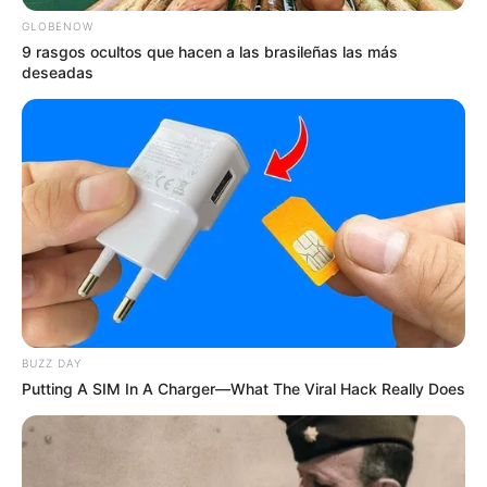
ciencia moderna valida, mientras
GLOBENOW
miles de parejas debaten
9 rasgos ocultos que hacen a las brasileñas las más
apasionadamente sobre las
deseadas
decisiones de maternidad tardía.
La atmósfera en la caja de
comentarios está tan encendida
que se puede cortar con un
cuchillo de la pura controversia”
,
comentó una reconocida
especialista en dinámicas de
fertilidad al analizar el impacto
masivo del posteo.
BUZZ DAY
Putting A SIM In A Charger—What The Viral Hack Really Does
El verdadero imán de esta noticia de última
hora radica en la enorme intriga psicológica que