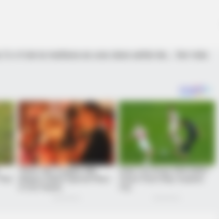
n: 6 Key Secrets
s 3 o 4 de la mañana es una clara señal de… Ver más
GLYCOGEN SUPPORT
oon Stars Today
Columbus Adults Are Qui
With This Compound (Try