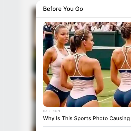
Before You Go
BUZZ DAY
She Chose The Wrong T-Shirt For
Walmart And It's A Feast For You
HABERION
Why Is This Sports Photo Causing