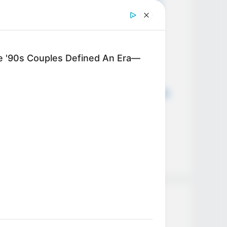
Everyone Wanted May Finally Be
Happening md11
Big Bang Theory Season 13 and
everything we know so far cl01
'90s Couples Defined An Era—
Big Bang Theory Season 13 and
everything we know so far cl01
L HEARTS
The Big Bang Theory Cast Reveals
re's A Dating Site Made Just For
the One Scene They’ll Never
mers And Ranchers
Forget! cl01
Hace 5 minutos acaban de
confirmar que…Ver más
Categories