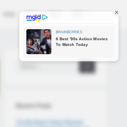
Home
News
Salud
Legal
Search
for:
etly Fixing Blood Sugar Crashes
 Tonight!)
Recent Posts
The Big Bang Theory Reunion