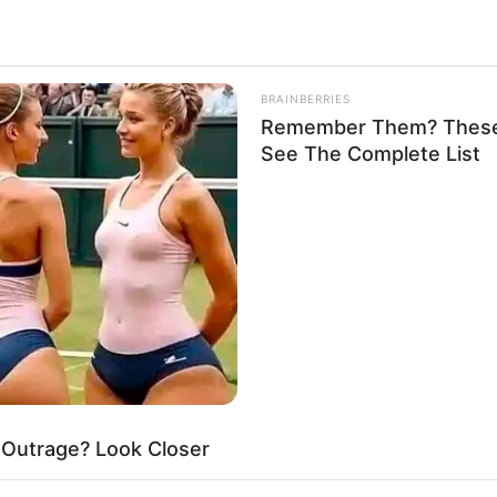
BRAINBERRIES
Remember Them? These 
See The Complete List
HABERION
RURA
A Trail Camera Captures What No One
The
Should See
Far
 Outrage? Look Closer