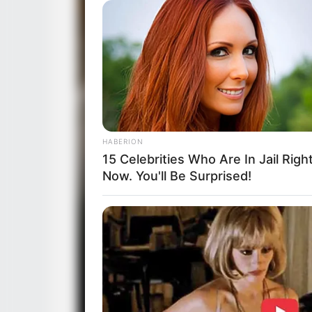
RADAR MEDIA
Viewers had to look away when thi
HABERION
15 Celebrities Who Are In Jail Righ
Now. You'll Be Surprised!
RURAL HEARTS
She Asked About Saturday Night.
Said He'd Be Up At Four.