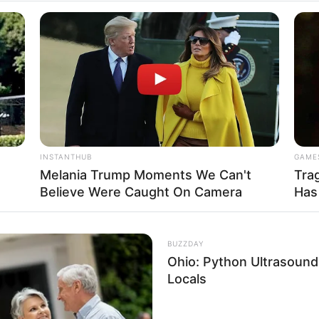
INSTANTHUB
GAME
Melania Trump Moments We Can't
Tra
Sabías que despertarse
Believe Were Caught On Camera
Has
ñana es una clara señal
o? Los expertos revelan
BUZZDAY
Ohio: Python Ultrasound
Locals
rio nocturno.
Una de las incógnitas más