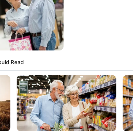
 descanso de millones de ciudadanos ha
 las plataformas digitales en las últimas horas. Lo
 insomnio pasajero o una molesta rutina
n el tema más buscado y debatido de todo
el Jesús en la boca bajo el intrigante
las 3 o 4 de la mañana es una clara señal de…”
nzó a correr como pólvora en las redes sociales,
ould Read
 y los grupos de WhatsApp en cuestión de
l a nivel global, se muestra la cruda realidad de
obscuridad de la madrugada: rostros
desorbitados por el estrés urbano y una profunda
 hora maldita mientras el resto del mundo duerme
es.