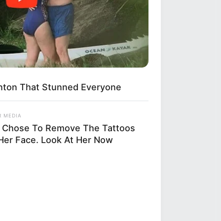
linton That Stunned Everyone
R MEDIA
 Chose To Remove The Tattoos
Her Face. Look At Her Now
lumbus Are Done With City Guys