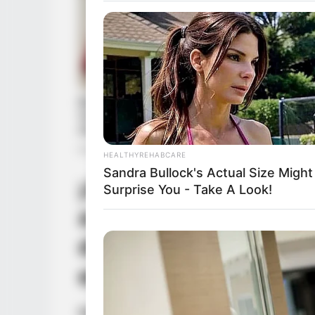
HEALTHYREHABCARE
Sandra Bullock's Actual Size Might
¡ALERTA MÉDICA! ¿
Surprise You - Take A Look!
a las 3 o 4 de la ma
de un peligro ocult
el misterio
ÚLTIMA HORA | Tendencia, salud y miste