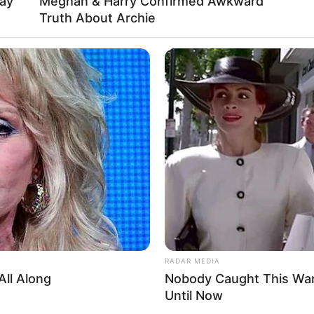
ay
Meghan & Harry Confirmed Awkward
Truth About Archie
RADAR MEDIA
BUZZ
WoW! These Names Are Forbidden For
Get
Children Worldwide
Sav
RADAR MEDIA
All Along
Nobody Caught This War
Until Now