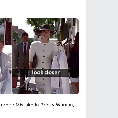
DAY
 Ready To Be Amazed: The Best
es In Women's Volleyball
drobe Mistake In Pretty Woman,