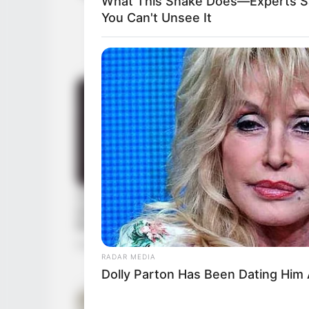
What This Snake Does—Experts S
You Can't Unsee It
HABERION
Rare Elephant Birth—Then Nature
Delivered A Second Shock
RADAR MEDIA
Dolly Parton Has Been Dating Him 