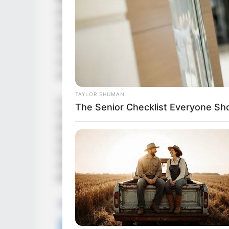
perturbadoras y comunes que afectan el
encendido por completo los focos rojos en
que muchos consideraban como un simple
nocturna ha terminado por convertirse e
internet, dejando a la opinión pública con 
encabezado:
“¿Sabías que despertarse a 
TAYLOR SHUMAN
La impactante postal de este suceso come
The Senior Checklist Everyone Sh
saturando los muros de Facebook, TikTok
parpadear. En la fotografía que ya es vira
quienes padecen este trastorno a plena 
desencajados por la fatiga crónica, ojos 
desesperación al ver el reloj marcar esa
plácidamente en sus hogares residencial