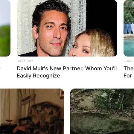
GLYCOGEN SUPPORT
s happened on live tv
Eat This Daily To Keep 
BUZZ DAY
BUZZ 
t
David Muir's New Partner, Whom You'll
The
Easily Recognize
For
BUZZDAY
RADA
 He
Embarrassing Prince William Moment
Bar
Caught On Camera (Watch)
On 