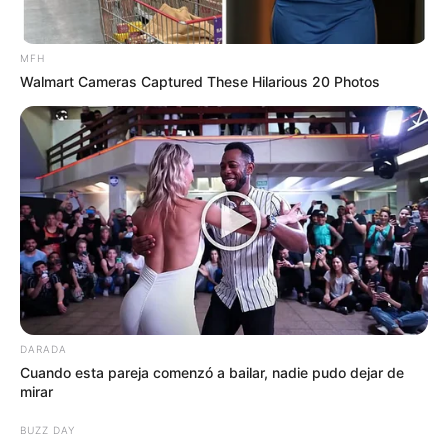
MFH
Walmart Cameras Captured These Hilarious 20 Photos
DARADA
Cuando esta pareja comenzó a bailar, nadie pudo dejar de
mirar
Té de Diente de León:
Conocido por sus
propiedades diuréticas y desintoxicantes.
BUZZ DAY
Té de Ortiga:
Ayuda a limpiar los riñones