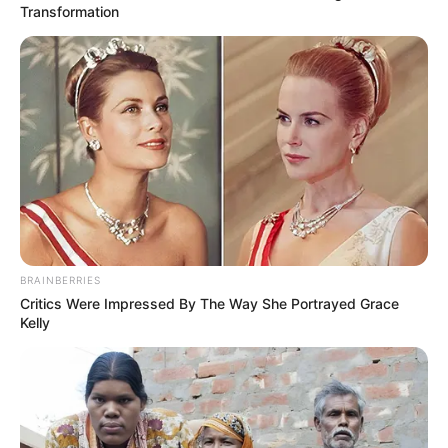
Transformation
Purifica tus
Riñones con Té de
Perejil
19 March, 2025
by
admin
BRAINBERRIES
Critics Were Impressed By The Way She Portrayed Grace
Purifica tus
Kelly
Riñones con Té de
Perejil