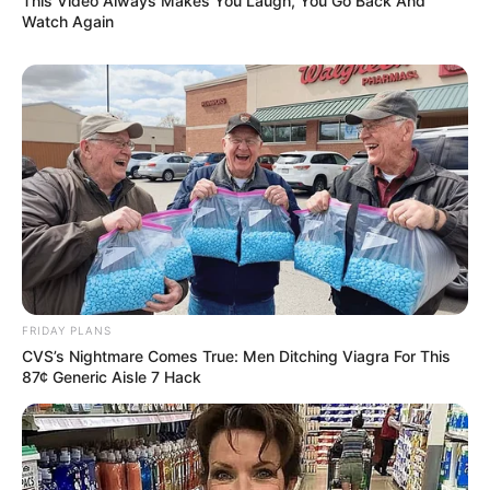
This Video Always Makes You Laugh, You Go Back And
Watch Again
FRIDAY PLANS
CVS’s Nightmare Comes True: Men Ditching Viagra For This
87¢ Generic Aisle 7 Hack