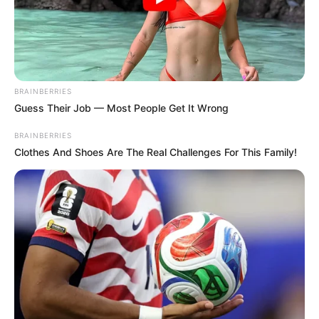
BRAINBERRIES
Guess Their Job — Most People Get It Wrong
BRAINBERRIES
Clothes And Shoes Are The Real Challenges For This Family!
II. Beneficios del Té de Perejil
para los Riñones
Propiedades Diuréticas:
El perejil es
conocido por su capacidad para
aumentar la producción de orina, lo que
ayuda a eliminar las toxinas y reducir la
retención de líquidos.