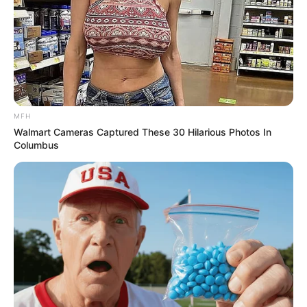
Lavar el Perejil:
Enjuaga bien el perejil
bajo agua corriente para eliminar
cualquier suciedad o residuo.
Preparar el Agua:
Hierve el litro de agua
en una olla grande.
MFH
Agregar el Perejil:
Una vez que el agua
Walmart Cameras Captured These 30 Hilarious Photos In
esté hirviendo, agrega el perejil. Puedes
Columbus
picarlo en trozos grandes para liberar
más sabor y nutrientes.
Hervir:
Reduce el fuego y deja hervir a
fuego lento durante 10-15 minutos.
Reposar:
Apaga el fuego y deja reposar
la mezcla durante unos 10 minutos para
permitir que el perejil libere todos sus
componentes beneficiosos.
Colar:
Cuela el té para eliminar los restos