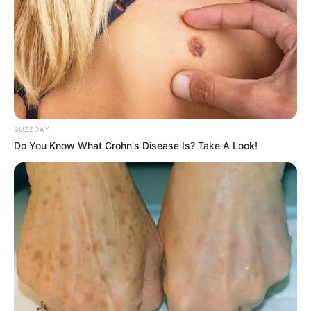
reanudar.
Momento del Día:
Es ideal consumirlo por
la mañana en ayunas para maximizar su
efecto diurético y permitir que actúe
durante todo el día. También puedes
tomar una segunda taza por la tarde.
Hidratación:
Asegúrate de mantener una
buena hidratación general durante el día.
BUZZDAY
Do You Know What Crohn's Disease Is? Take A Look!
Beber suficiente agua ayuda a los
riñones a funcionar correctamente y
mejora el proceso de desintoxicación.
V. Consejos para Maximizar los
Beneficios
Perejil Fresco:
Utiliza perejil fresco
siempre que sea posible. Las versiones