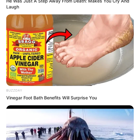
He Was Just A Step Away From Death: Makes You Cry And
Laugh
BUZZDAY
Vinegar Foot Bath Benefits Will Surprise You