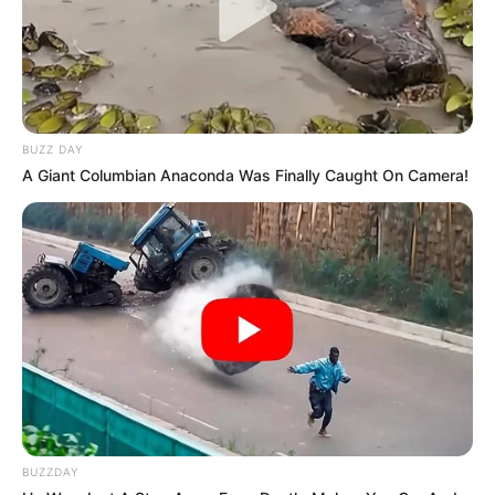
effect and mechanism of action of
parsley”
Nutritional Journal:
“Flavonoid content
and antioxidant activity in parsley”
Journal of Urology:
“Effect of parsley on
the crystallization of calcium oxalate in
BUZZ DAY
the urine”
A Giant Columbian Anaconda Was Finally Caught On Camera!
BUZZDAY