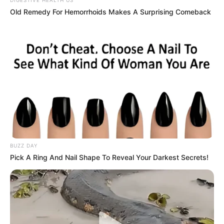
siempre consultar con un profesional de
Old Remedy For Hemorrhoids Makes A Surprising Comeback
la
salud
antes de comenzar cualquier régimen
nuevo, especialmente si tienes condiciones de
salud preexistentes.
BUZZ DAY
Pick A Ring And Nail Shape To Reveal Your Darkest Secrets!
XI. Referencias
Journal of Ethnopharmacology:
“Diuretic