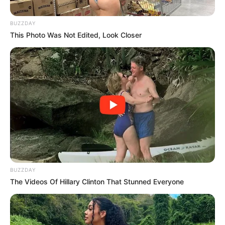
Alergias:
Si tienes alergia al perejil u
otras plantas de la familia Apiaceae, evita
BUZZDAY
su consumo.
This Photo Was Not Edited, Look Closer
Interacción Medicamentosa:
Consulta
con un profesional de la salud si estás
tomando medicamentos, ya que el perejil
puede interactuar con ciertos fármacos,
especialmente diuréticos y
anticoagulantes.
VII. Estudios y Evidencia
Científica
BUZZDAY
El uso del perejil en la medicina tradicional está
The Videos Of Hillary Clinton That Stunned Everyone
respaldado por varias investigaciones
científicas:
Estudio en Animales:
Un estudio