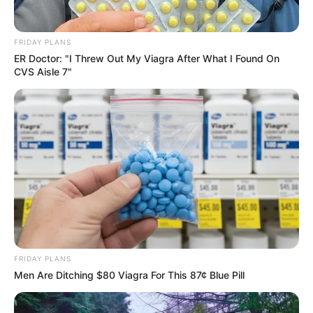
cálculos renales .
VIII. Alternativas y
FRIDAY PLANS
ER Doctor: "I Threw Out My Viagra After What I Found On
Complementos al Té de Perejil
CVS Aisle 7"
Además del té de perejil, hay otras hierbas y
remedios naturales que pueden apoyar la salud
renal:
FRIDAY PLANS
Men Are Ditching $80 Viagra For This 87¢ Blue Pill