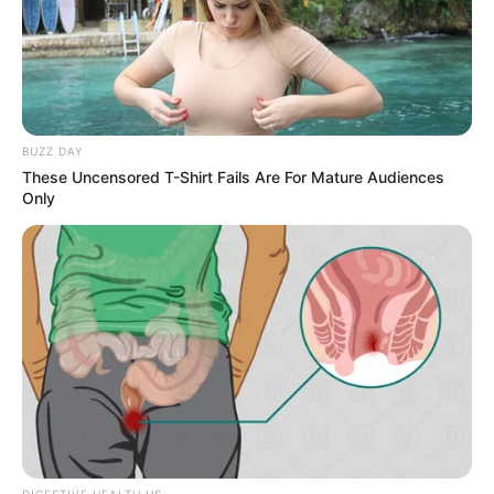
más enérgica.”
Luis P. de España:
“El té de perejil me
ayudó a pasar un cálculo renal pequeño
sin dolor intenso. Es ahora parte de mi
rutina de salud.”
Marta G. de Argentina:
“Recomiendo el
BUZZ DAY
té de perejil a todos mis amigos. Es una
These Uncensored T-Shirt Fails Are For Mature Audiences
Only
forma natural y efectiva de mantener mis
riñones en buen estado.”
X. Conclusión
El té de perejil es una opción natural y efectiva
para apoyar la salud renal y promover la
desintoxicación. Siguiendo la receta detallada y
los consejos proporcionados, puedes integrar
este remedio en tu rutina diaria para
aprovechar sus múltiples beneficios. Recuerda
DIGESTIVE HEALTH US