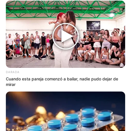
III. Receta Detallada para
Preparar Té de Perejil
Ingredientes:
1 manojo grande de perejil fresco
(aproximadamente 30-40 gramos)
1 litro de agua
Jugo de medio limón (opcional)
Miel o edulcorante al gusto (opcional)
DARADA
Cuando esta pareja comenzó a bailar, nadie pudo dejar de
mirar
Instrucciones: