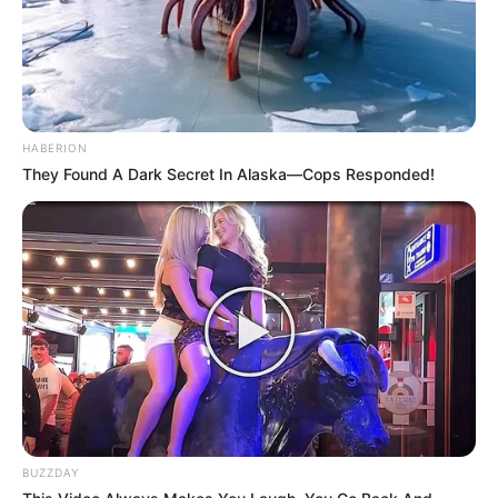
HABERION
They Found A Dark Secret In Alaska—Cops Responded!
BUZZDAY