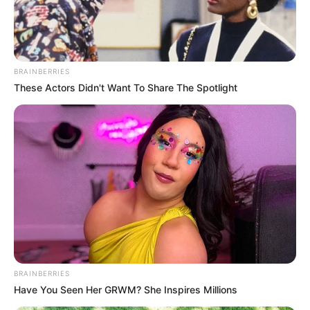
BRAINBERRIES
These Actors Didn't Want To Share The Spotlight
¡ESCÁNDALO EN EL
BRAINBERRIES
ALTAR! Atrapan a un
Have You Seen Her GRWM? She Inspires Millions