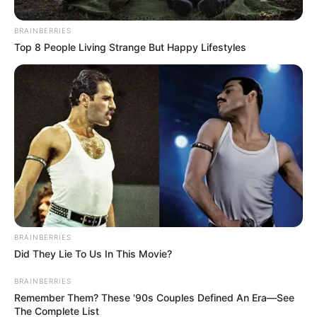
j0venes virg… ver
BRAINBERRIES
Top 8 People Living Strange But Happy Lifestyles
más
BRAINBERRIES
Did They Lie To Us In This Movie?
BRAINBERRIES
Remember Them? These '90s Couples Defined An Era—See
The Complete List