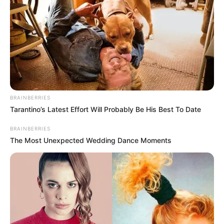
BRAINBERRIES
Tarantino’s Latest Effort Will Probably Be His Best To Date
BRAINBERRIES
The Most Unexpected Wedding Dance Moments
Tarjetas de Crédito Premium: El Nuevo
Símbolo del Poder Financiero en 2026
Las tarjetas de crédito premium se han
convertido en mucho más que una herramienta
de pago. En 2026, representan exclusividad,
acceso privilegiado y un estilo de vida de alto