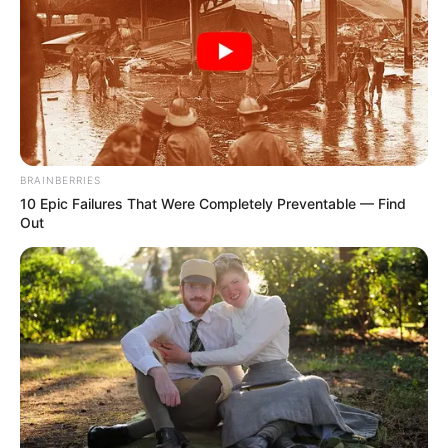
Pastor se
aprovecha de
BRAINBERRIES
j0venes virg… ver
10 Epic Failures That Were Completely Preventable — Find
Out
más
25 May, 2026
by
admin
Pastor se
aprovecha de