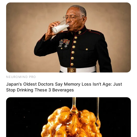
flexibles y experiencias exclusivas en hoteles y
restaurantes de lujo.
Entre las más destacadas del mercado se
encuentran las tarjetas Platinum y Black de
American Express, Visa Infinite y Mastercard
World Elite, dirigidas especialmente a
empresarios, inversionistas y viajeros
frecuentes. Algunas incluso incluyen asistentes
personales, protección de compras y acceso
NEUROMIND PRO
preferencial a eventos privados.
Japan's Oldest Doctors Say Memory Loss Isn't Age: Just
Stop Drinking These 3 Beverages
El crecimiento del sector financiero digital
también está transformando este mercado.
Nuevas empresas fintech han comenzado a
lanzar tarjetas premium con beneficios
tecnológicos avanzados, pagos sin contacto
más seguros y herramientas de inteligencia