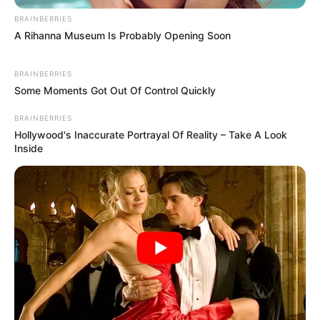
BRAINBERRIES
A Rihanna Museum Is Probably Opening Soon
BRAINBERRIES
Some Moments Got Out Of Control Quickly
BRAINBERRIES
Hollywood's Inaccurate Portrayal Of Reality – Take A Look
Inside
Por tanto, no existe un “tamaño ideal” o
“correcto”. Cada mujer es única y su cuerpo
responde de manera diferente.
La comparación: el enemigo