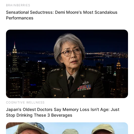
Conclusión
BRAINBERRIES
Sensational Seductress: Demi Moore's Most Scandalous
Performances
La próxima vez que te preguntes “¿el tamaño
de mi vagina es adecuado?”, recuerda esto:
Tu cuerpo no necesita ser comparado ni
corregido. Solo necesita ser escuchado y
valorado.
La verdadera normalidad está en la diversidad.
Y en el caso de la vagina, esa diversidad es
completamente natural, hermosa y funcional.
COGNITIVE WELLNESS
Japan's Oldest Doctors Say Memory Loss Isn't Age: Just
Stop Drinking These 3 Beverages