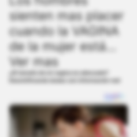
Los hombres
sienten mas placer
cuando la VAGINA
de la mujer está…
Ver mas
¿El tamaño de mi vagina es adecuado?
Desmitificando dudas con información real