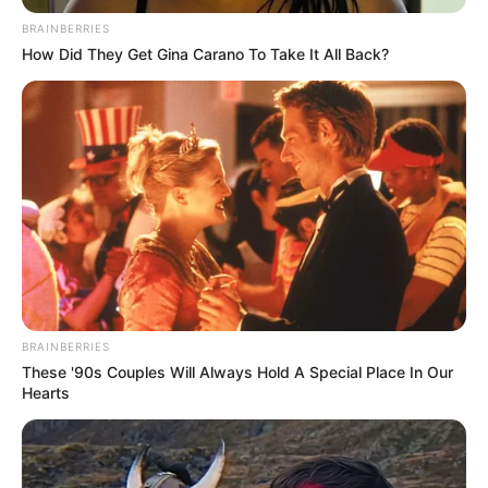
BRAINBERRIES
How Did They Get Gina Carano To Take It All Back?
BRAINBERRIES
¿Y en las relaciones
These '90s Couples Will Always Hold A Special Place In Our
Hearts
sexuales?