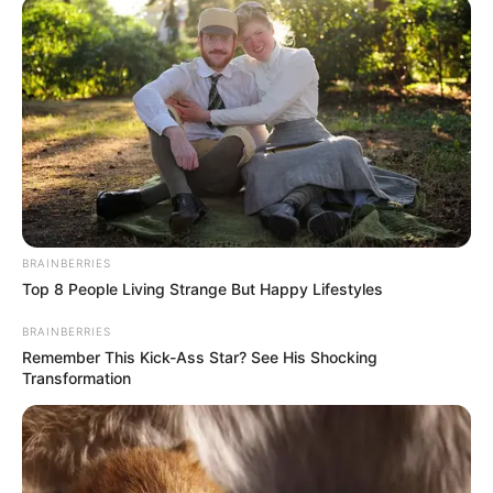
BRAINBERRIES
Top 8 People Living Strange But Happy Lifestyles
BRAINBERRIES
Remember This Kick-Ass Star? See His Shocking
Transformation
La falta de educación sexual y la presión social
sobre el cuerpo femenino han generado
inseguridades que muchas mujeres cargan en
silencio. Hoy, con información médica y
psicológica clara, queremos ayudarte a