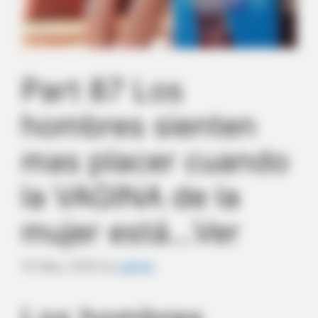
Part 87 Los
hombres sienten
mas placer cuando
la VAGINA de la
mujer está…Ver
10 May, 2025
by
admin