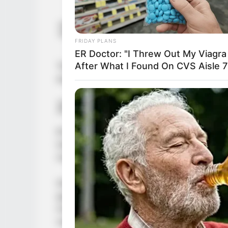
FRIDAY PLANS
ER Doctor: "I Threw Out My Viagra
After What I Found On CVS Aisle 7
También suelen ser mujeres que no temen
escuchar. Tienen un gran sentido de la jus
2. Tipo B: Piernas que s
En este caso, las piernas solo se unen en 
tobillos quedan separadas. Este tipo es 
marcada o piernas ligeramente arqueada
Se cree que estas mujeres son
reservada
gusta ser el centro de atención y valoran
muy rico, y aunque pueden parecer distant
cariñosas cuando se sienten en confianza