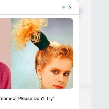
Trump acaba de… ver más
Hace pocos minuto se presento un
grav3 4ccident3 en la vía Sa…Ver
más
Hace 2 minutos, acaba de fall…
Ver más
Fallec3 hombre de 65 añ0s en
banco de h0spital por falta de…
Ver más
Hace 30 minutos acaban de
confirmar que…Ver más
reamed "Please Don't Try"
Categories