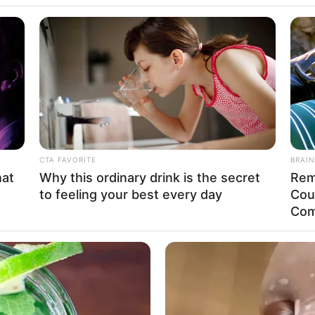
CTA FAVORITE
BRAIN
hat
Why this ordinary drink is the secret
Rem
to feeling your best every day
Cou
Com