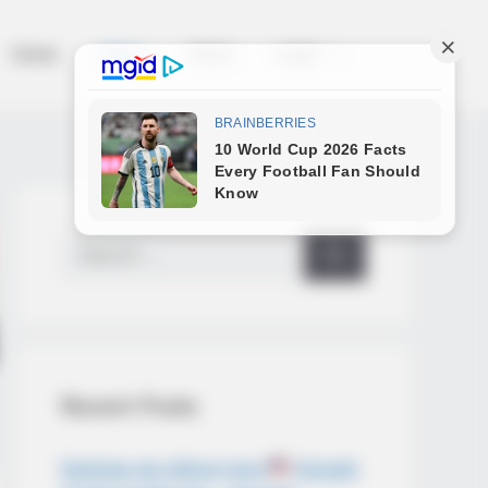
Home
News
Salud
Legal
Search
for:
Recent Posts
Noticias de última hora
Donald