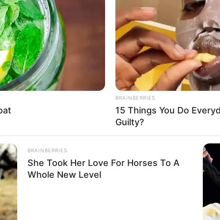
ación entre las
s significa que es…
BRAINBERRIES
oat
15 Things You Do Everyd
Guilty?
s significa que es… Ver más
BRAINBERRIES
po de mujer eres
She Took Her Love For Horses To A
Whole New Level