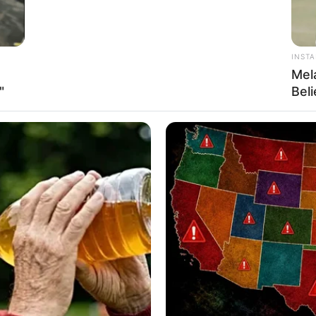
INST
Mel
"
Bel
 liderar, tomar decisiones importantes y hacerse
ticia y defienden lo que creen.
e tocan solo en los muslos
la parte superior, mientras que las rodillas y
frecuente en mujeres con estructura ósea más
s.
s, analíticas y muy independientes
. No les
 su espacio personal. Tienen un mundo interior
es al principio, en realidad son muy leales y
.