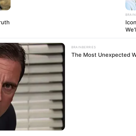
BRAIN
ruth
Ico
We'
BRAINBERRIES
The Most Unexpected 
a su manera, desde tiempos antiguos se ha
reflejar aspectos de la personalidad. En este
inas
ha sido objeto de curiosidad y análisis por
 estudios de morfopsicología. Según estas
nean tus piernas al estar de pie puede revelar