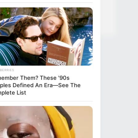
News
Salud
BERRIES
ember Them? These '90s
ples Defined An Era—See The
plete List