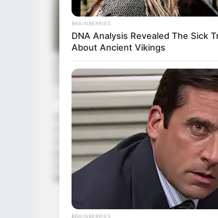
BRAINBERRIES
DNA Analysis Revealed The Sick T
About Ancient Vikings
Aunque cada cuerpo es único y hermoso 
creído que ciertos rasgos físicos pueden 
contexto,
la forma de las piernas femen
parte de expertos en lenguaje corporal y
interpretaciones,
la manera en que se ali
más sobre ti de lo que imaginas
.
BRAINBERRIES