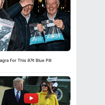
gra For This 87¢ Blue Pill