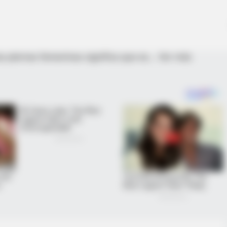
as piernas femeninas significa que es… Ver más
 Next? Bond Casting