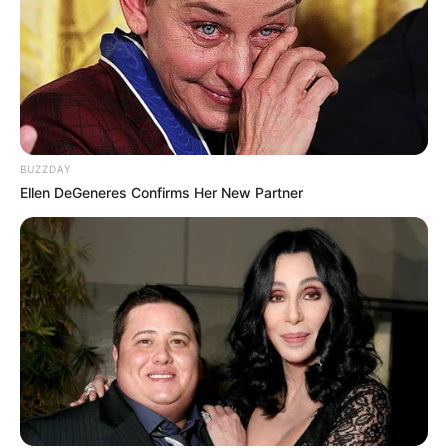
forma con el paso del tiempo, lo que contribuye
a una
apariencia más firme y juvenil
incluso
en la madurez. Además, muchas mujeres
encuentran que un busto discreto les da una
estética más elegante y refinada, sobre todo al
usar ropa con escotes sutiles o vestidos de
gala.
BUZZDAY
Ellen DeGeneres Confirms Her New Partner