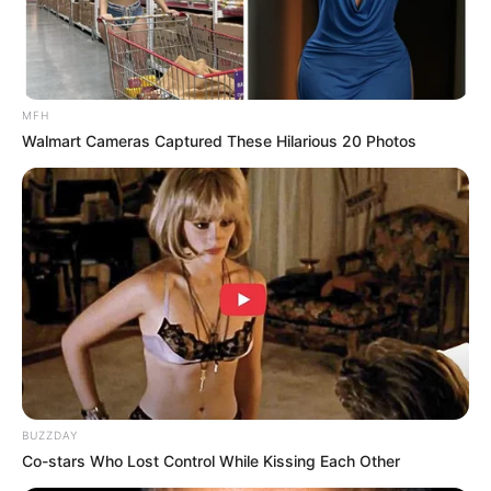
Los pechos
pequeños en una
mujer indican que
MFH
Walmart Cameras Captured These Hilarious 20 Photos
su vagina es más …
Ver más
BUZZDAY
Co-stars Who Lost Control While Kissing Each Other