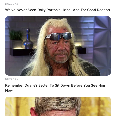
BUZZDAY
We’ve Never Seen Dolly Parton's Hand, And For Good Reason
BUZZDAY
Remember Duane? Better To Sit Down Before You See Him
Now
Los senos pequeños tienden a mantener su