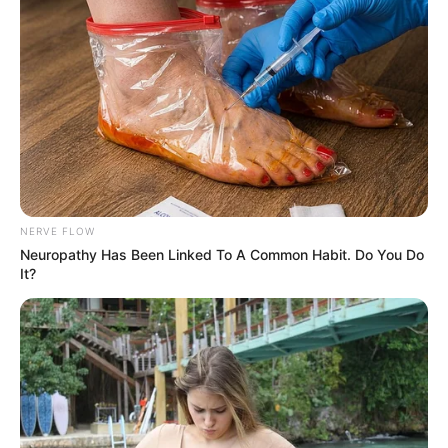
NERVE FLOW
Neuropathy Has Been Linked To A Common Habit. Do You Do
It?