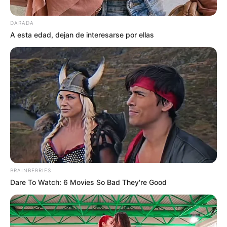
DARADA
A esta edad, dejan de interesarse por ellas
BRAINBERRIES
Dare To Watch: 6 Movies So Bad They're Good