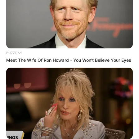
La ropa muchas veces se adapta mejor a
cuerpos con busto pequeño, especialmente en
prendas ajustadas, tops sin tirantes o camisas
de botones. Las mujeres con senos pequeños
tienen
menos riesgo de que una blusa se abra
entre botones
o que un vestido quede
BUZZDAY
desproporcionado en la parte superior. También
Meet The Wife Of Ron Howard - You Won't Believe Your Eyes
pueden usar sujetadores más ligeros o incluso
prescindir de ellos, sin preocuparse por el
soporte.
3. Apariencia juvenil y
elegante