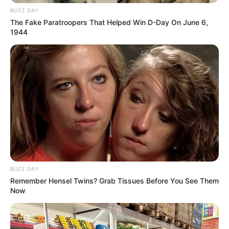
BUZZ DAY
The Fake Paratroopers That Helped Win D-Day On June 6,
1944
BUZZ DAY
Remember Hensel Twins? Grab Tissues Before You See Them
Now