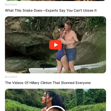
comodidad física
. Las mujeres con pechos
BUZZDAY
pequeños suelen experimentar
menos dolor de
What This Snake Does—Experts Say You Can't Unsee It
espalda
y cuello, especialmente al practicar
ejercicio o realizar actividades físicas intensas.
Además, pueden correr, saltar o bailar con
mayor libertad, sin necesidad de sostenes
deportivos extremadamente ajustados o
reforzados.
BUZZDAY
The Videos Of Hillary Clinton That Stunned Everyone