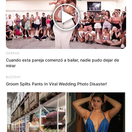
Part 68 Los pechos
pequeños en una
DARADA
Cuando esta pareja comenzó a bailar, nadie pudo dejar de
mujer indican que
mirar
su vagina es más …
BUZZDAY
Groom Splits Pants In Viral Wedding Photo Disaster!
Ver más
6 May, 2025
by
admin