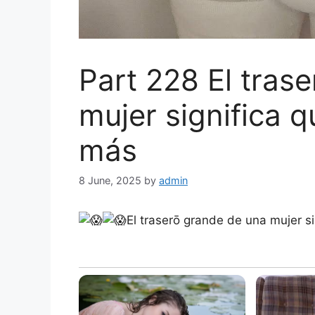
Part 228 El tras
mujer significa 
más
8 June, 2025
by
admin
El traserō grande de una mujer s