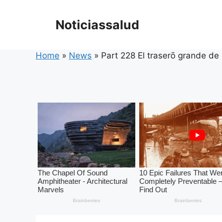
Skip
to
Noticiassalud
content
Home
»
News
»
Part 228 El traserō grande de