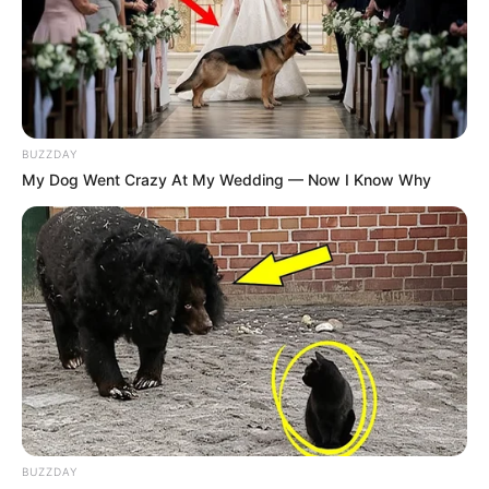
BUZZDAY
My Dog Went Crazy At My Wedding — Now I Know Why
BUZZDAY