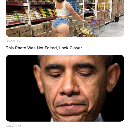
Una de las historias que más ha impactado a
quienes la escuchan tiene que ver con
el poder
sanador del útero
. Según ella, las emociones
que una mujer no expresa, especialmente las
tristezas profundas y los miedos antiguos,
se
acumulan en esa parte sagrada
.
BUZZDAY
This Photo Was Not Edited, Look Closer
“Yo he visto cómo mujeres se enferman del
vientre por cargar culpas, por no llorar lo que
necesitaban llorar, o por quedarse en lugares
donde su alma ya no estaba”, cuenta mientras
acaricia una ramita de ruda.
BUZZ DAY