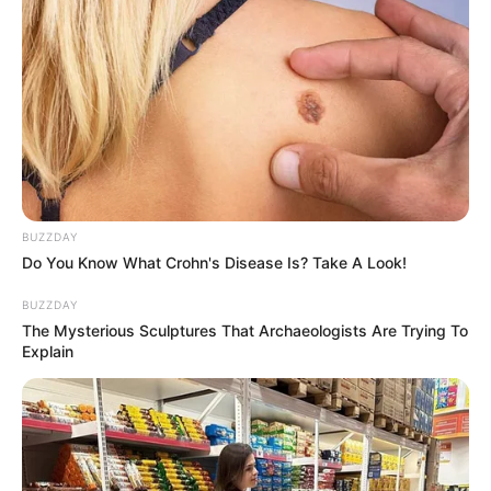
BUZZDAY
“El cuerpo de la mujer no es solo
Do You Know What Crohn's Disease Is? Take A Look!
para dar vida o para complacer. Es
un templo, y como todo templo,
BUZZDAY
The Mysterious Sculptures That Archaeologists Are Trying To
necesita respeto, cuidado y
Explain
silencio para escucharse”, repite
con firmeza.