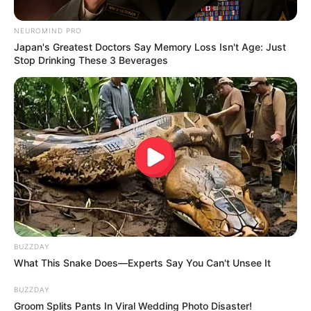
ames y lo escuches. Es tuyo, y eso
ya lo hace sagrado.”
NEUROMIND PRO
Japan's Greatest Doctors Say Memory Loss Isn't Age: Just
Stop Drinking These 3 Beverages
Hoy, en una era donde se habla mucho de
empoderamiento femenino desde los
medios,
la voz de esta anciana humilde
resuena con una fuerza especial
, porque nace
desde la raíz, desde lo profundo de la tierra y
del corazón.
Muchos no lo saben… pero deberían
escucharlo.
BUZZDAY
What This Snake Does—Experts Say You Can't Unsee It
BUZZDAY
Groom Splits Pants In Viral Wedding Photo Disaster!