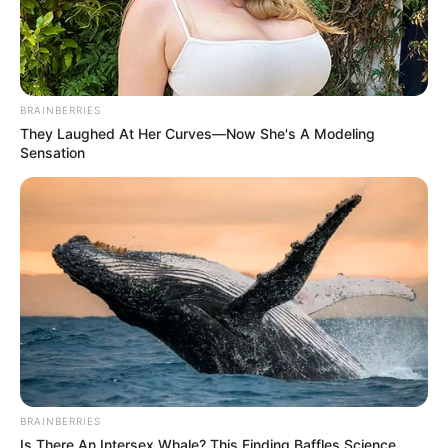
BRAINBERRIES
They Laughed At Her Curves—Now She's A Modeling
Sensation
BRAINBERRIES
Is There An Intersex Whale? This Finding Baffles Science