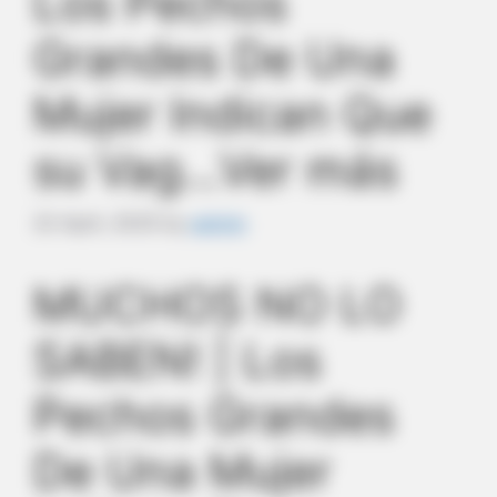
Los Pechos
Grandes De Una
Mujer Indican Que
su Vag…Ver más
22 April, 2025
by
admin
MUCHOS NO LO
SABEN! | Los
Pechos Grandes
De Una Mujer