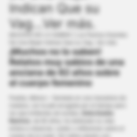
Indican Que su
Vag…Ver más.
MUCHOS NO LO SABEN! | Los Pechos Grandes
De Una Mujer Indican Que su Vag…Ver más
¡Muchos no lo saben!
Relatos muy sabios de una
anciana de 82 años sobre
el cuerpo femenino
Puebla, México
– Sentada en una mecedora de
madera, con la piel arrugada por el tiempo pero
los ojos brillantes de lucidez,
Doña Eulalia
Ramírez
, de 82 años, ha dedicado su vida
entera a observar, cuidar y reflexionar sobre el
cuerpo de la mujer. Sin haber pisado una