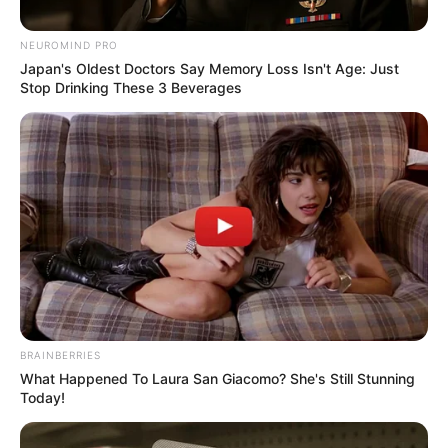
NEUROMIND PRO
Japan's Oldest Doctors Say Memory Loss Isn't Age: Just
Stop Drinking These 3 Beverages
Cada tarde, rodeada de vecinas jóvenes que
BRAINBERRIES
acuden a ella en busca de consejo, doña Eulalia
What Happened To Laura San Giacomo? She's Still Stunning
comparte relatos y verdades que
muchos
Today!
desconocen pero que toda mujer debería
escuchar
.