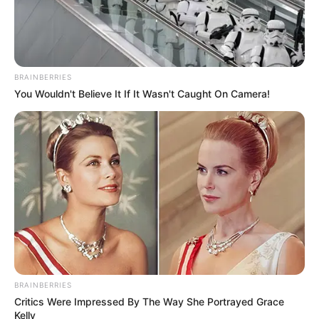
BRAINBERRIES
You Wouldn't Believe It If It Wasn't Caught On Camera!
BRAINBERRIES
Critics Were Impressed By The Way She Portrayed Grace
Kelly