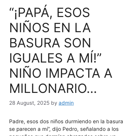
“¡PAPÁ, ESOS
NIÑOS EN LA
BASURA SON
IGUALES A MÍ!”
NIÑO IMPACTA A
MILLONARIO…
28 August, 2025
by
admin
Padre, esos dos niños durmiendo en la basura
se parecen a mí”, dijo Pedro, señalando a los