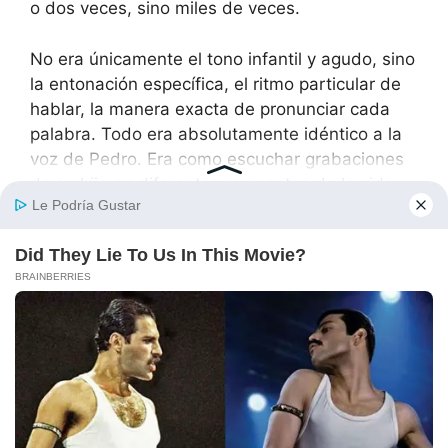
o dos veces, sino miles de veces.
No era únicamente el tono infantil y agudo, sino
la entonación específica, el ritmo particular de
hablar, la manera exacta de pronunciar cada
palabra. Todo era absolutamente idéntico a la
voz de Pedro. Era como escuchar grabaciones
de su hijo en diferentes momentos de la vida.
Mientras observaba a los tres niños juntos,
sentados en el suelo sucio, las semejanzas se
volvían cada vez más evidentes y aterradoras,
imposibles de ignorar o racionalizar. No era solo
la impresionante similitud física, los gestos
inconscientes y automáticos, la forma particular
de inclinar ligeramente la cabeza hacia la
derecha cuando prestaban atención a algo,
incluso la manera específica de sonreír
mostrando primero los dientes de arriba.