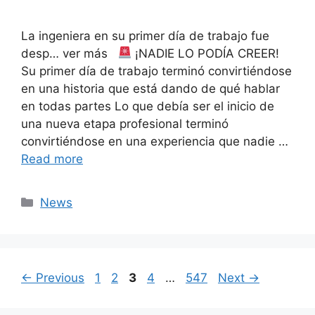
La ingeniera en su primer día de trabajo fue
desp… ver más
¡NADIE LO PODÍA CREER!
Su primer día de trabajo terminó convirtiéndose
en una historia que está dando de qué hablar
en todas partes Lo que debía ser el inicio de
una nueva etapa profesional terminó
convirtiéndose en una experiencia que nadie …
Read more
Categories
News
Page
Page
Page
Page
Page
←
Previous
1
2
3
4
…
547
Next
→