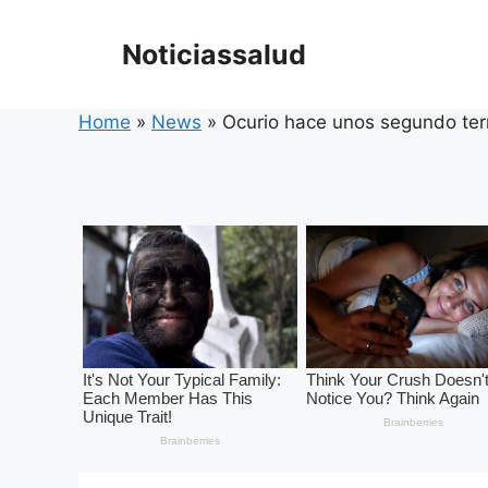
Skip
to
Noticiassalud
content
Home
»
News
»
Ocurio hace unos segundo ter