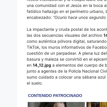
una comunidad con el Jesús en la boca al
fatídico hallazgo en el perímetro urbano, b
encabezado:
“Ocurio hace unos segundo 
La impactante y cruda postal de los acon
las dos secuencias visuales del archivo
1
como auténtica pólvora digital, saturand
TikTok, los muros informativos de Faceboo
cuestión de un parpadear. A plena luz del
basura y maleza se convirtió en el epice
en
14_12.jpg
a elementos del cuerpo de b
junto a agentes de la Policía Nacional C
sumo cuidado a colocar una sábana azul 
el suelo.