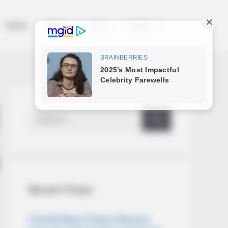
Home
News
Salud
Legal
Search
for:
Recent Posts
The Big Bang Theory Reunion