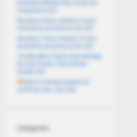
Everyone Wanted May Finally Be
Happening md11
Big Bang Theory Season 13 and
everything we know so far cl01
Big Bang Theory Season 13 and
everything we know so far cl01
The Big Bang Theory Cast Reveals
the One Scene They’ll Never
Forget! cl01
Hace 5 minutos acaban de
confirmar que…Ver más
Categories