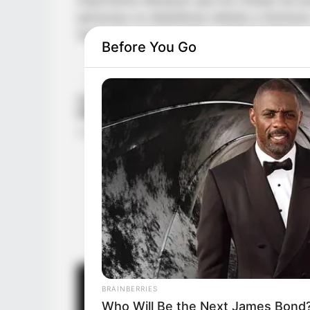
personas no diabéticas debido a factore
desajustes hormonales o enfermedades gr
Before You Go
BRAINBERRIES
Who Will Be the Next James Bond