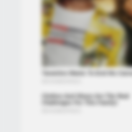
BRAINBERRIES
Tarantino Wants To End His Caree
With This Movie?
BRAINBERRIES
Hollywood's Inaccurate Portrayal O
Inside