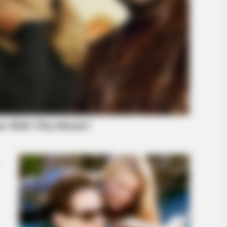
BRAINBERRIES
BRAIN
r
Hidden Sins: 15 Bible Prohibited Acts
Bus
We All Commit!
Clic
f Reality – Take A Look
BRAINBERRIES