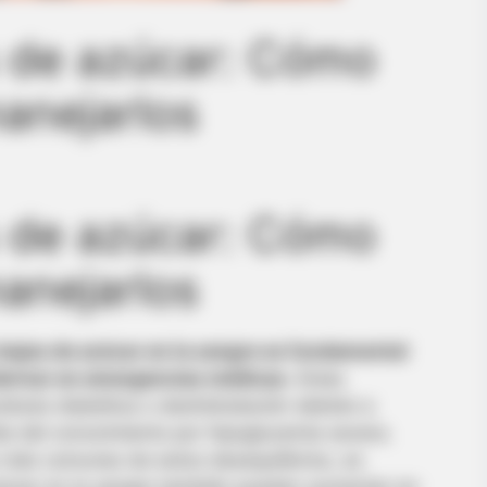
s de azúcar: Cómo
manejarlos
s de azúcar: Cómo
manejarlos
 bajos de azúcar en la sangre es fundamental
derivar en emergencias médicas.
Estas
dosis diabética o deshidratación debido a
da del conocimiento por hipoglucemia severa.
 más comunes de estos desequilibrios, es
azúcar en la sangre también pueden aumentar en