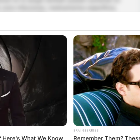
s como infecciones, medicamentos específicos,
aves. ver el video.
BRAINBERRIES
? Here's What We Know
Remember Them? These 