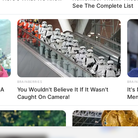
See The Complete List
BRAINBERRIES
BRAIN
 A
You Wouldn't Believe It If It Wasn't
It's
Caught On Camera!
Mem