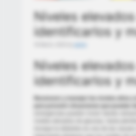
Niveles elevado
identificarlos y 
18 March, 2025
by
admin
Niveles elevado
identificarlos y 
Reconocer y manejar los niveles altos y
para prevenir situaciones que puedan 
emergencias pueden incluir desde cetoaci
niveles elevados de glucosa, hasta pérdi
Aunque la diabetes es una de las causas
importante destacar que los niveles de 