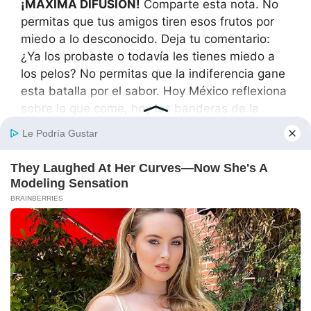
¡MÁXIMA DIFUSIÓN!
Comparte esta nota. No
permitas que tus amigos tiren esos frutos por
miedo a lo desconocido. Deja tu comentario:
¿Ya los probaste o todavía les tienes miedo a
los pelos? No permitas que la indiferencia gane
esta batalla por el sabor. Hoy México reflexiona
sobre lo que come, hoy las banderas de la
frescura están en lo más alto y hoy, el asfalto
guarda la historia de una bolsa que nos recordó
que la vida es dulce si sabes cómo abrirla.
¡Fíjate bien en la noticia, porque hoy el postre
corre por cuenta de la naturaleza!
¡SALUD, SABOR Y UNIÓN NACIONAL!
Que la
luz de la vitamina C guíe cada mordida en este
México querido. El asfalto mexicano hoy vibra
con esta noticia de impacto histórico, y el grito
de “¡Queremos más rambután!” resuena desde